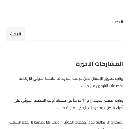
البحث
البحث
المشاركات الاخيرة
وزارة حقوق الإنسان تدين جريمة استهداف مليشيا الحوثي الإرهابية
لمخيمات النازحين في مأرب
وزارة الصحة: شهيدان و14 جريحاً في حصيلة أولية للقصف الحوثي على
أحياء سكنية ومخيمات نازحين بمدينة مأرب
السفارة البريطانية تندد بهجمات الحوثيين وتعتبرها تصعيداً لا يخدم الشعب