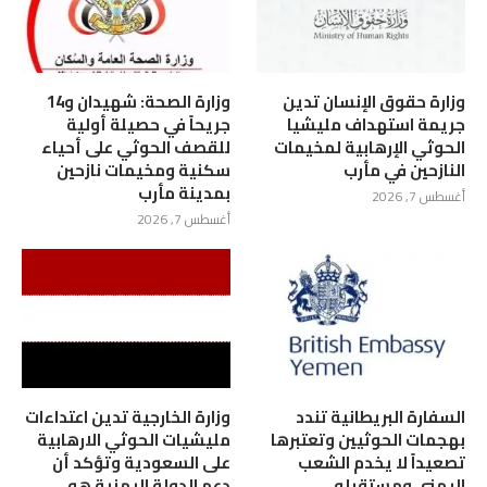
وزارة حقوق الإنسان تدين
وزارة الصحة: شهيدان و14
جريمة استهداف مليشيا
جريحاً في حصيلة أولية
الحوثي الإرهابية لمخيمات
للقصف الحوثي على أحياء
النازحين في مأرب
سكنية ومخيمات نازحين
بمدينة مأرب
أغسطس 7, 2026
أغسطس 7, 2026
السفارة البريطانية تندد
وزارة الخارجية تدين اعتداءات
بهجمات الحوثيين وتعتبرها
مليشيات الحوثي الارهابية
تصعيداً لا يخدم الشعب
على السعودية وتؤكد أن
اليمني ومستقبله
دعم الدولة اليمنية هو