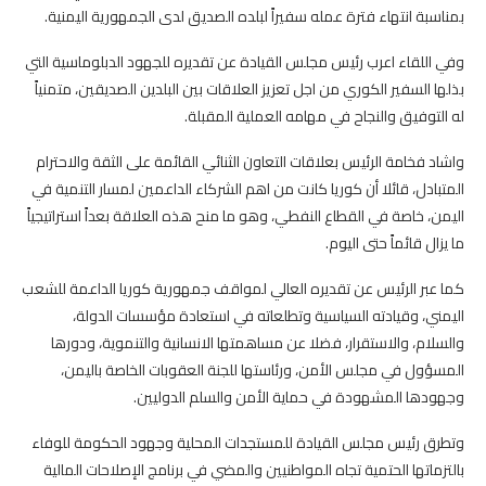
بمناسبة انتهاء فترة عمله سفيراً لبلده الصديق لدى الجمهورية اليمنية.
وفي اللقاء اعرب رئيس مجلس القيادة عن تقديره للجهود الدبلوماسية التي
بذلها السفير الكوري من اجل تعزيز العلاقات بين البلدين الصديقين، متمنياً
له التوفيق والنجاح في مهامه العملية المقبلة.
واشاد فخامة الرئيس بعلاقات التعاون الثنائي القائمة على الثقة والاحترام
المتبادل، قائلا أن كوريا كانت من اهم الشركاء الداعمين لمسار التنمية في
اليمن، خاصة في القطاع النفطي، وهو ما منح هذه العلاقة بعداً استراتيجياً
ما يزال قائماً حتى اليوم.
كما عبر الرئيس عن تقديره العالي لمواقف جمهورية كوريا الداعمة للشعب
اليمني، وقيادته السياسية وتطلعاته في استعادة مؤسسات الدولة،
والسلام، والاستقرار، فضلا عن مساهمتها الانسانية والتنموية، ودورها
المسؤول في مجلس الأمن، ورئاستها للجنة العقوبات الخاصة باليمن،
وجهودها المشهودة في حماية الأمن والسلم الدوليين.
وتطرق رئيس مجلس القيادة للمستجدات المحلية وجهود الحكومة للوفاء
بالتزماتها الحتمية تجاه المواطنيين والمضي في برنامج الإصلاحات المالية