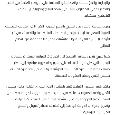
والإدارية والمؤسسية، وانعكاساتها الايجابية على الاوضاع العامة في البلاد،
والدعم الدولي المطلوب للبناء على هذه النتائج وتحويلها إلى تعاف
اقتصادي مستدام.
ونوه فخامة الرئيس في السياق بالدعم الأخوي الكبير الذي تقدمه المملكة
العربية السعودية لإنجاح برنامج الإصلاحات الاقتصادية والتخفيف من آثار
الأزمة الإنسانية التي صنعتها المليشيات الحوثية المدعومة من النظام
الايراني.
كما تطرق رئيس مجلس القيادة الى الخروقات الايرانية المتكررة للسيادة
اليمنية، التي كان اخرها الاقدام على تسيير رحلة جوية مباشرة إلى مطار
صنعاء الخاضع لسيطرة المليشيات الحوثية الإرهابية، في تحد صارخ لقرارات
مجلس الأمن ونظام العقوبات الاممية.
واكد رئيس مجلس القيادة ثقته باستمرار الدور الكوري الفاعل داخل مجلس
الأمن ولجنة العقوبات، بما يضمن التنفيذ الصارم للقرارات الدولية، فضلا عن
استمرار دعم الجهود الرامية إلى تشديد الرقابة على الانتهاكات الإيرانية،
وتعزيز الإجراءات الدولية الهادفة إلى تجفيف مصادر تمويل وتسليح
المليشيات الإرهابية.