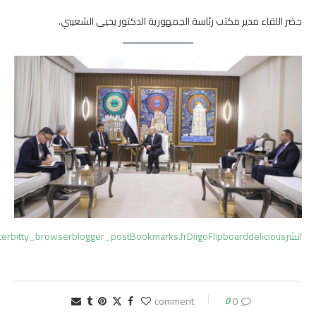
حضر اللقاء مدير مكتب رئاسة الجمهورية الدكتور يحيى الشعيبي.
انشر
delicious
Flipboard
Diigo
Bookmarks.fr
blogger_post
bitty_browser
ter
0
0 comment