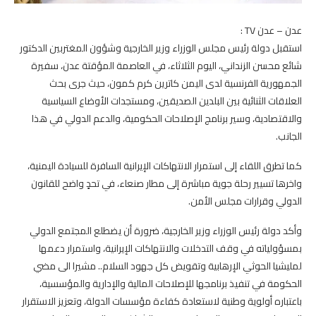
عدن – عدن TV :
استقبل دولة رئيس مجلس الوزراء وزير الخارجية وشؤون المغتربين الدكتور
شائع محسن الزنداني، اليوم الثلاثاء، في العاصمة المؤقتة عدن، سفيرة
الجمهورية الفرنسية لدى اليمن كاترين كرم كمون، حيث جرى بحث
العلاقات الثنائية بين البلدين الصديقين، ومستجدات الأوضاع السياسية
والاقتصادية، وسير برنامج الإصلاحات الحكومية، والدعم الدولي في هذا
الجانب.
كما تطرق اللقاء إلى استمرار الانتهاكات الإيرانية السافرة للسيادة اليمنية،
واخرها تسيير رحلة جوية مباشرة إلى مطار صنعاء، في تحدٍ واضح للقانون
الدولي وقرارات مجلس الأمن.
وأكد دولة رئيس الوزراء وزير الخارجية، ضرورة أن يضطلع المجتمع الدولي
بمسؤولياته في وقف التدخلات والانتهاكات الإيرانية، واستمرار دعمها
لمليشيا الحوثي الإرهابية وتقويض كل جهود السلام.. مشيرا الى مضي
الحكومة في تنفيذ برنامجها للإصلاحات المالية والإدارية والمؤسسية،
باعتباره أولوية وطنية لاستعادة كفاءة مؤسسات الدولة، وتعزيز الاستقرار