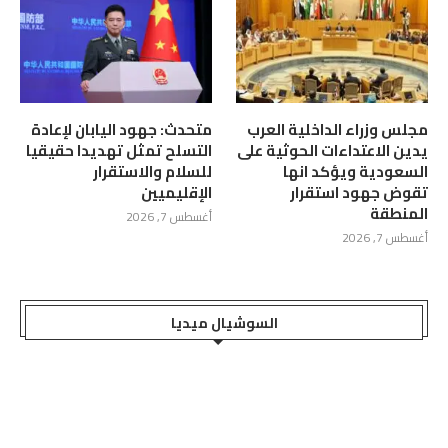
مجلس وزراء الداخلية العرب
متحدث: جهود اليابان لإعادة
يدين الاعتداءات الحوثية على
التسلح تمثل تهديدا حقيقيا
السعودية ويؤكد انها
للسلام والاستقرار
تقوض جهود استقرار
الإقليميين
المنطقة
أغسطس 7, 2026
أغسطس 7, 2026
السوشيال ميديا