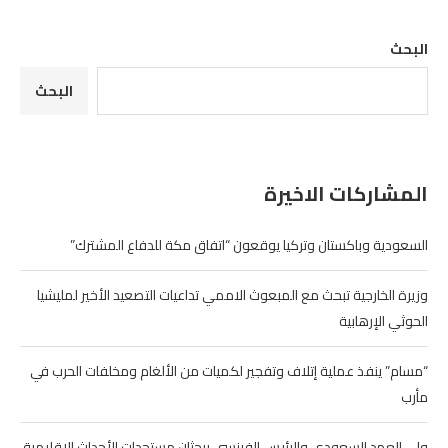
البحث
البحث
المشاركات الاخيرة
السعودية وباكستان وتركيا يوقعون “اتفاق مكة للدفاع المشترك”
وزيرة الخارجية تبحث مع المبعوث الاممي تداعيات التصعيد الأخير لمليشيا
الحوثي الإرهابية
“مسام” ينفذ عملية إتلاف وتفجير لكميات من الألغام ومخلفات الحرب في
مأرب
ولي العهد السعودي والرئيس الفرنسي يبحثان مستجدات الأحداث الإقليمية