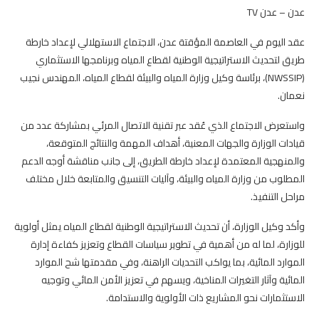
عدن – عدن TV
عقد اليوم في العاصمة المؤقتة عدن، الاجتماع الاستهلالي لإعداد خارطة
طريق لتحديث الاستراتيجية الوطنية لقطاع المياه وبرنامجها الاستثماري
(NWSSIP)، برئاسة وكيل وزارة المياه والبيئة لقطاع المياه، المهندس نجيب
نعمان.
واستعرض الاجتماع الذي عُقد عبر تقنية الاتصال المرئي بمشاركة عدد من
قيادات الوزارة والجهات المعنية، أهداف المهمة والنتائج المتوقعة،
والمنهجية المعتمدة لإعداد خارطة الطريق، إلى جانب مناقشة أوجه الدعم
المطلوب من وزارة المياه والبيئة، وآليات التنسيق والمتابعة خلال مختلف
مراحل التنفيذ.
وأكد وكيل الوزارة، أن تحديث الاستراتيجية الوطنية لقطاع المياه يمثل أولوية
للوزارة، لما له من أهمية في تطوير سياسات القطاع وتعزيز كفاءة إدارة
الموارد المائية، بما يواكب التحديات الراهنة، وفي مقدمتها شح الموارد
المائية وآثار التغيرات المناخية، ويسهم في تعزيز الأمن المائي وتوجيه
الاستثمارات نحو المشاريع ذات الأولوية والاستدامة.