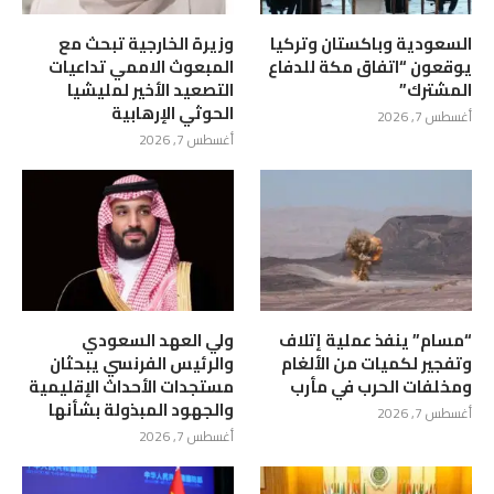
السعودية وباكستان وتركيا
وزيرة الخارجية تبحث مع
يوقعون “اتفاق مكة للدفاع
المبعوث الاممي تداعيات
المشترك”
التصعيد الأخير لمليشيا
الحوثي الإرهابية
أغسطس 7, 2026
أغسطس 7, 2026
“مسام” ينفذ عملية إتلاف
ولي العهد السعودي
وتفجير لكميات من الألغام
والرئيس الفرنسي يبحثان
ومخلفات الحرب في مأرب
مستجدات الأحداث الإقليمية
والجهود المبذولة بشأنها
أغسطس 7, 2026
أغسطس 7, 2026