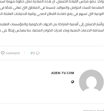
وأكد عضو مجلس القيادة الخنبشي، أن هذه المبادرة تمثل خطوة مهمة لسد 
المقدمة للنساء الحوامل والمواليد، لاسيما في المناطق التي تعاني نقصًا في
النوعية التي تسهم في رفع كفاءة القطاع الصحي وتلبية الاحتياجات العاجلة لل
وأشار الخنبشي إلى أهمية الشراكة بين الجهات الحكومية والمؤسسات التعليمية 
استدامة الخدمات الصحية وبناء قدرات الكوادر المحلية، بما ينعكس إيجابًا ع
0
0 comment
ADEN-TV.COM
previous post