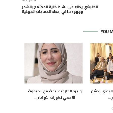
الخنبشي يطلع على نشاط كلية المجتمع بالشحر
وجهودها في إعداد الكفاءات المهنية
YOU M
اليمني يدشن
وزيرة الخارجية تبحث مع المبعوث
وزيرة ال
..
الأممي تطورات الأوضاع...
النرو
أغسطس 5, 2026
أ