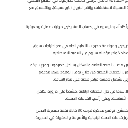
رنامج «كفاءة» لتأهيل خريجي جامعة حضرموت في القطاع النفطي،
المسيلة لاستكشاف وإنتاج البترول (بترومسيلة)، وبالتنسيق مع
دة كل دفعة شهراً كاملًا، بما يسهم في إكساب المشاركين مهارات عملية ومعرفية
الخريجين ومواءمة مخرجات التعليم الجامعي مع احتياجات سوق
داد كوادر مؤهلة تسهم في التنمية الاقتصادية.
بين مكتب الصحة العامة والسكان بساحل حضرموت وفرع شركة
يز الخدمات الصحية من خلال توفير الوقود بسعر مدعوم
إلى تشغيل خمسة مراكز صحية على مدار الساعة.
سيما في ظل التحديات الراهنة..مشدداً على ضرورة تكامل
الأساسية، وعلى رأسها الخدمات الصحية.
في سياق متصل، رعى عضو مجلس القيادة الرئاسي محافظ حضرموت سالم الخنبشي، توقيع مذكرة تدريب 30 قابلة تقنية بمديرية الديس
زيز خدمات الصحة الإنجابية والأمومة والطفولة في المديرية.