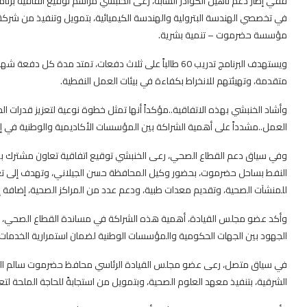
ففي إطار دعم تأهيل الكوادر الشابة، رعى الخنبشي مراسم توقيع اتفاقية ب
في تخصصي الهندسة البترولية والهندسة الكيميائية، بتمويل وتنفيذ من شركة 
مؤسسة حضرموت – تنمية بشرية.
ويستهدف البرنامج تدريب 60 طالباً على ثلاث دفعات، تمتد م
متقدمة، وتهيئتهم للانخراط بكفاءة في بيئات العمل النفطية.
وأشاد الخنبشي بهذه الاتفاقية..مؤكداً أنها تمثل خطوة نوعية لتعزيز قدرات 
العمل..مشدداً على أهمية الشراكة بين المؤسسات الأكاديمية والوطنية في إع
وفي سياق دعم القطاع الصحي، رعى الخنبشي توقيع اتفاقية تعاون مشترك 
النفط بساحل حضرموت، بحضور وكيل المحافظة حسن الجيلاني، وتهدف إلى تعز
للمنشآت الصحية، وتقديم معدات طبية، ودعم عدد من المراكز الصحية، إضافة 
وأكد عضو مجلس القيادة، أهمية هذه الشراكة في مساندة القطاع الصحي، لا 
الجهود بين الجهات الحكومية والمؤسسات الوطنية لضمان استمرارية الخدمات 
الشرقية، بتنفيذ معهد العلوم الصحية، وبتمويل من استجابةً للحاجة الملحة لتع