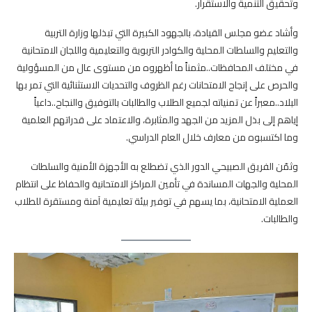
وتحقيق التنمية والاستقرار.
وأشاد عضو مجلس القيادة، بالجهود الكبيرة التي تبذلها وزارة التربية
والتعليم والسلطات المحلية والكوادر التربوية والتعليمية واللجان الامتحانية
في مختلف المحافظات..مثمناً ما أظهروه من مستوى عال من المسؤولية
والحرص على إنجاح الامتحانات رغم الظروف والتحديات الاستثنائية التي تمر بها
البلاد..معبراً عن تمنياته لجميع الطلاب والطالبات بالتوفيق والنجاح..داعياً
إياهم إلى بذل المزيد من الجهد والمثابرة، والاعتماد على قدراتهم العلمية
وما اكتسبوه من معارف خلال العام الدراسي.
وثمّن الفريق الصبيحي الدور الذي تضطلع به الأجهزة الأمنية والسلطات
المحلية والجهات المساندة في تأمين المراكز الامتحانية والحفاظ على انتظام
العملية الامتحانية، بما يسهم في توفير بيئة تعليمية آمنة ومستقرة للطلاب
والطالبات.