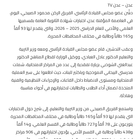
عدن – عدن TV
دشّن عضو مجلس القيادة الرئاسي، الفريق الركن محمود الصبيحي، اليوم،
في العاصمة المؤقتة عدن، اختبارات شهادة الثانوية العامة بقسميها
العلمي والأدبي للعام الدراسي 2025 – 2026، والتي يتقدم لها 93 ألفاً
و165 طالباً وطالبة في مختلف المحافظات المحررة.
وعقب التدشين، قام عضو مجلس القيادة الرئاسي ومعه وزير التربية
والتعليم الدكتور عادل العبادي، ووكيل الوزارة لقطاع المناهج الدكتور
عبدالغني الشوذبي بزيارة تفقدية إلى عدد من المراكز الامتحانية، شملت
مدرستي البيحاني النموذجية وباكثير للبنات، حيث اطلعوا على سير العملية
الامتحانية ومستوى الانضباط داخل القاعات، والإجراءات التنظيمية والفنية
المتخذة لضمان أداء الطلاب والطالبات لاختباراتهم في أجواء مناسبة
وهادئة.
واستمع الفريق الصبيحي من وزير التربية والتعليم، إلى شرح حول الاختبارات
التي يتقدم لها 93 ألفاً و165 طالباً وطالبة في مختلف المحافظات المحررة
يتوزعون على 78 ألفاً و727 طالباً وطالبة في القسم العلمي، و14 ألفاً
و438 طالباً وطالبة في القسم الأدبي، يؤدون اختباراتهم في 906 مراكز