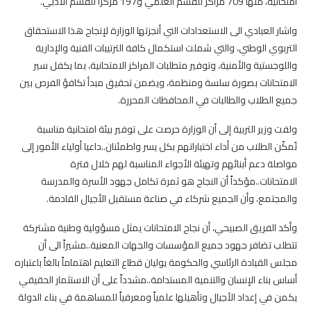
امتحانية، منها 709 مراكز للقسم العلمي و197 مركزاً للقسم الأدبي.
واشار العبادي الى الاستعدادات التي أنجزتها الوزارة لإنجاح هذا الاستحقاق
التربوي الوطني، والتي شملت استكمال كافة الترتيبات الفنية والإدارية
واللوجستية والأمنية، وتوفير متطلبات المراكز الامتحانية، بما يكفل سير
الامتحانات بصورة سلسة ومنظمة، ويضمن تحقيق مبدأ تكافؤ الفرص بين
جميع الطلاب والطالبات في المحافظات المحررة.
ولفت وزير التربية إلى أن الوزارة حرصت على توفير بيئة امتحانية مناسبة
تُمكّن الطلاب من أداء اختباراتهم بكل يسر واطمئنان..داعيا أولياء الأمور إلى
مواصلة دعم أبنائهم وتهيئة الأجواء المناسبة لهم خلال فترة
الامتحانات..مؤكداً أن النجاح هو ثمرة تكامل جهود الأسرة والمدرسة
والمجتمع، وأن الجميع شركاء في صناعة مستقبل الأجيال القادمة.
وأكد الفريق الصبيحي، أن نجاح الامتحانات يمثل مسؤولية وطنية مشتركة
تتطلب تضافر جهود جميع المؤسسات والجهات المعنية..مشيراً الى أن
مجلس القيادة الرئاسي والحكومة يوليان قطاع التعليم اهتماماً بالغاً باعتباره
أساس بناء الإنسان والتنمية المستدامة..مشدداً على أن الاستثمار الحقيقي
يكمن في إعداد الأجيال وتأهيلها علمياً ومعرفياً للمساهمة في بناء الدولة