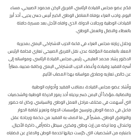
قدّم عضو مجلس القيادة الرئاسي، الفريق الركن محمود الصبيحي، مساء
اليوم، واجب العزاء بوفاة المناضل الوطني الكبير أنيس حسن يحيى، أحد أبرز
القيادات الوطنية ورجالات الدولة، الذي وافاه الأجل بعد مسيرة حافلة
بالعطاء والنضال والعمل الوطني.
وخلال زيارته مجلس العزاء في قاعة الحزب الاشتراكي اليمني بمديرية
المعلا بالعاصمة المؤقتة عدن، نقل الفريق الصبيحي تعازي فخامة الرئيس
الدكتور رشاد محمد العليمي، رئيس مجلس القيادة الرئاسي، ومواساته إلى
أسرة الفقيد وقيادة وأعضاء الحزب الاشتراكي اليمني وكافة محبيه..معبّراً
عن خالص تعازيه وصادق مواساته بهذا المصاب الأليم.
وأشاد عضو مجلس القيادة، بمناقب الفقيد وأدواره الوطنية
والنضالية..مؤكداً أن اليمن خسر برحيله أحد رموز الحركة الوطنية والشخصيات
التي أسهمت في مختلف مراحل العمل الوطني والسياسي، وكان له حضور
فاعل في خدمة الوطن وترسيخ مؤسسات الدولة وتعزيز ثقافة الحوار
والتوافق الوطني..مشيراً الى ما اتصف به الفقيد من حكمة ورجاحة عقل
واعتدال، وما تركه من إرث وطني وفكري سيظل حاضراًفي ذاكرة الأجيال،
باعتباره من الشخصيات التي كرّست حياتها لخدمة الوطن والدفاع عن قضاياه