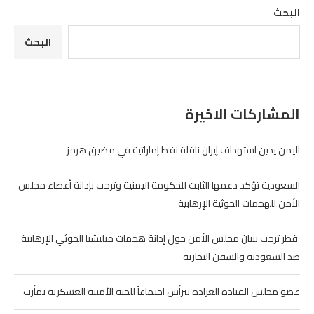
البحث
البحث
المشاركات الاخيرة
اليمن يدين استهداف إيران ناقلة نفط إماراتية في مضيق هرمز
السعودية تؤكد دعمها الثابت للحكومة اليمنية وترحب بإدانة أعضاء مجلس
الأمن للهجمات الحوثية الإرهابية
‏ قطر ترحب ببيان مجلس الأمن حول إدانة هجمات ميليشيا الحوثي الإرهابية
ضد السعودية والسفن التجارية
عضو مجلس القيادة العرادة يترأس اجتماعاً للجنة الأمنية العسكرية بمأرب