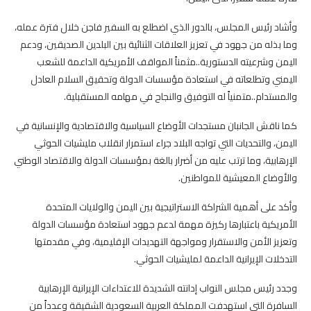
وأشاد رئيس المجلس، بالدور الذي اضطلع به السفير فاجن خلال فترة عمله،
وما بذله من جهود في تعزيز العلاقات الثنائية بين البلدين الصديقين، ودعم
اليمن وشرعيته الدستورية..مثمناً المواقف الأمريكية الداعمة للشعب
اليمني وتطلعاته في استعادة مؤسسات الدولة وتحقيق السلام العادل
والمستدام..متمنياً له التوفيق والنجاح في مهامه المستقبلية.
كما ناقش الجانبان مستجدات الأوضاع السياسية والاقتصادية والإنسانية في
اليمن، والتحديات التي تواجه البلاد جراء استمرار انقلاب مليشيات الحوثي
الإرهابية، وما ترتب عليه من أضرار بالغة بمؤسسات الدولة والاقتصاد الوطني
والأوضاع المعيشية للمواطنين.
وأكد على أهمية الشراكة الاستراتيجية بين اليمن والولايات المتحدة
الأمريكية باعتبارها ركيزة مهمة لدعم جهود استعادة مؤسسات الدولة
وتعزيز الأمن والاستقرار ومواجهة التهديدات الإقليمية، وفي مقدمتها
التدخلات الإيرانية الداعمة لمليشيات الحوثي.
وجدد رئيس مجلس النواب إدانته الشديدة للاعتداءات الإيرانية الإرهابية
السافرة التي استهدفت المملكة العربية السعودية الشقيقة وعدداً من