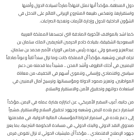
دول المنطقة..مؤكداً أنها تمثل انتهاكاً صارخاً لسيادة الدول وأمنها
واستقرارها، وتعكس طبيعة المشروع الإيراني القائم على التدخل في
الشؤون الداخلية للدول وإدارة الأزمات وتغذية الصراعات.
كما اشد بالمواقف الأخوية الصادقة التي تجسدها المملكة العربية
السعودية الشقيقة، بقيادة خادم الحرمين الشريفين الملك سلمان بن
عبدالعزيز وسمو ولي عهده رئيس مجلس الوزراء الأمير محمد بن سلمان،
تجاه اليمن وشعبه..مؤكداً أن المملكة كانت وما تزال سنداً ثابتاً وعوناً صادقاً
لليمنيين في أحلك الظروف وأشد المحن .. مشيداً بما قدمته من دعم
سياسي واقتصادي وإنساني وتنموي أسهم في التخفيف من معاناة
المواطنين، وتعزيز صمود الدولة ومؤسساتها، وترسيخ آمال اليمنيين في
استعادة دولتهم وتحقيق الأمن والاستقرار والسلام.
من جانبه، أعرب السفير الأمريكي، عن اعتزازه بفترة عمله في اليمن..مؤكداً
استمرار دعم بلاده لليمن وشعبه وجهود تحقيق السلام والاستقرار..مشيراً
إلى دعم بلاده في استمرار انخراط المؤسسات المالية الدولية، في مقدمتها
صندوق النقد الدولي والبنك الدولي، في مساندة الحكومة الشرعية، بما يعزز
جهود الإصلاح الاقتصادي .. مؤكداً أن مليشيات الحوثي لا تزال تقوض فرص