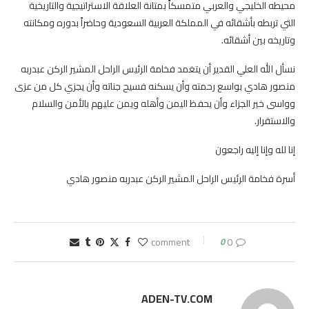
محيطه الخليجي والعربي متمسكاً بمتانة العلاقة الاستراتيجية والتاريخية
التي تربطه بأشقائه في المملكة العربية السعودية وحاضراً بدوره ومكانته
وتاريخه بين أشقائه.
نسأل الله العلي القدير أن يتغمد فخامة الرئيس الراحل المشير الركن عبدربه
منصور هادي بواسع رحمته وأن يسكنه فسيح جناته وأن يجزي كل من عزى
وواسى خير الجزاء وأن يحفظ اليمن وأهله ويمن عليهم بالأمن والسلام
والاستقرار.
إنا لله وإنا إليه راجعون
أسرة فخامة الرئيس الراحل المشير الركن عبدربه منصور هادي
0
0 comment
ADEN-TV.COM