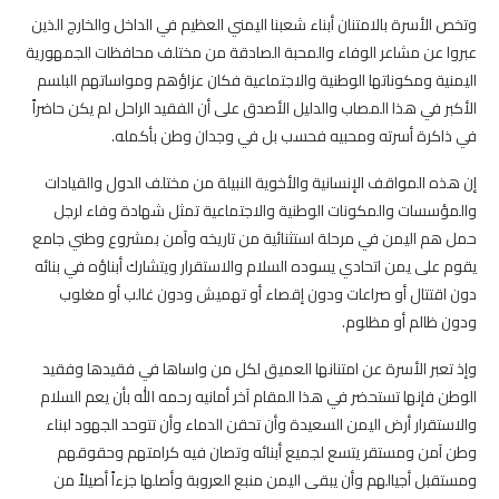
وتخص الأسرة بالامتنان أبناء شعبنا اليمني العظيم في الداخل والخارج الذين
عبروا عن مشاعر الوفاء والمحبة الصادقة من مختلف محافظات الجمهورية
اليمنية ومكوناتها الوطنية والاجتماعية فكان عزاؤهم ومواساتهم البلسم
الأكبر في هذا المصاب والدليل الأصدق على أن الفقيد الراحل لم يكن حاضراً
في ذاكرة أسرته ومحبيه فحسب بل في وجدان وطن بأكمله.
إن هذه المواقف الإنسانية والأخوية النبيلة من مختلف الدول والقيادات
والمؤسسات والمكونات الوطنية والاجتماعية تمثل شهادة وفاء لرجل
حمل هم اليمن في مرحلة استثنائية من تاريخه وآمن بمشروع وطني جامع
يقوم على يمن اتحادي يسوده السلام والاستقرار ويتشارك أبناؤه في بنائه
دون اقتتال أو صراعات ودون إقصاء أو تهميش ودون غالب أو مغلوب
ودون ظالم أو مظلوم.
وإذ تعبر الأسرة عن امتنانها العميق لكل من واساها في فقيدها وفقيد
الوطن فإنها تستحضر في هذا المقام آخر أمانيه رحمه الله بأن يعم السلام
والاستقرار أرض اليمن السعيدة وأن تحقن الدماء وأن تتوحد الجهود لبناء
وطن آمن ومستقر يتسع لجميع أبنائه وتصان فيه كرامتهم وحقوقهم
ومستقبل أجيالهم وأن يبقى اليمن منبع العروبة وأصلها جزءاً أصيلاً من