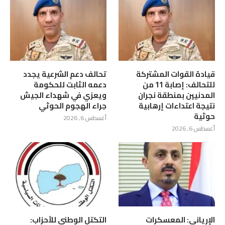
قيادة القوات المشتركة
تحالف دعم الشرعية يجدد
للتحالف: إصابة 11 من
دعمه الثابت للحكومة
المدنيين بمنطقة نجران
ويعزي في شهداء الجيش
نتيجة اعتداءات إرهابية
جراء الهجوم الحوثي
حوثية
أغسطس 6, 2026
أغسطس 6, 2026
الإرياني: المعسكرات
التكتل الوطني للأحزاب: