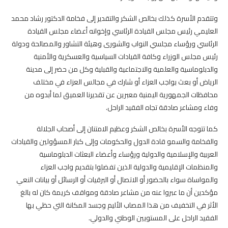
وتتقدم الأسرة كذلك بخالص الشكر والتقدير إلى فخامة الدكتور رشاد محمد
العليمي رئيس مجلس القيادة الرئاسي وإخوانه أعضاء مجلس القيادة
الرئاسي ورؤساء مجلسي النواب والشورى وهيئة التشاور والمصالحة ودولة
رئيس مجلس الوزراء وكافة القيادات السياسية والعسكرية والأمنية
والدبلوماسية والعلمية والاجتماعية والقبلية وكل من حضر إلى مدينة
الرياض أو بعث بواجب العزاء أو شارك في مجالس العزاء في مختلف
محافظات الجمهورية اليمنية معبرين عن تقديرنا العميق لما أبدوه من
وفاء ومشاعر صادقة تجاه الفقيد الراحل.
كما تتوجه الأسرة بخالص الشكر وعظيم الامتنان إلى أصحاب الجلالة
والفخامة والسمو قادة الدول والحكومات وإلى كبار المسؤولين والقيادات
العربية والإسلامية والدولية ورؤساء وأعضاء البعثات الدبلوماسية
والمنظمات الإقليمية والدولية الذين تفضلوا بتقديم واجب العزاء
والمواساة سواء بالحضور أو الاتصال أو البرقيات أو الرسائل أو بيانات النعي
مؤكدين أن ما عبروا عنه من مشاعر صادقة ومواقف كريمة كان له بالغ
الأثر في التخفيف من هذا المصاب الأليم وجسد المكانة التي حظي بها
الفقيد الراحل على المستويين الوطني والدولي.