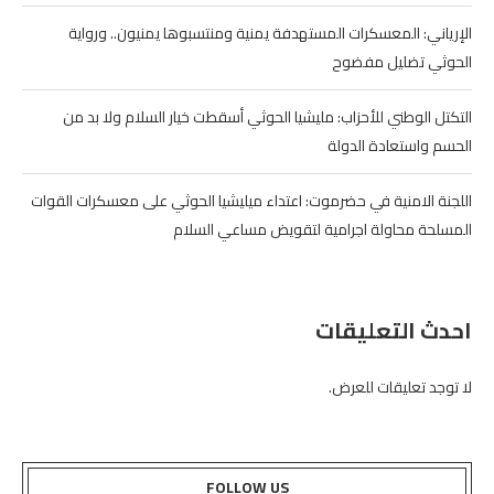
الإرياني: المعسكرات المستهدفة يمنية ومنتسبوها يمنيون.. ورواية
الحوثي تضليل مفضوح
التكتل الوطني للأحزاب: مليشيا الحوثي أسقطت خيار السلام ولا بد من
الحسم واستعادة الدولة
اللجنة الامنية في حضرموت: اعتداء ميليشيا الحوثي على معسكرات القوات
المسلحة محاولة اجرامية لتقويض مساعي السلام
احدث التعليقات
لا توجد تعليقات للعرض.
FOLLOW US