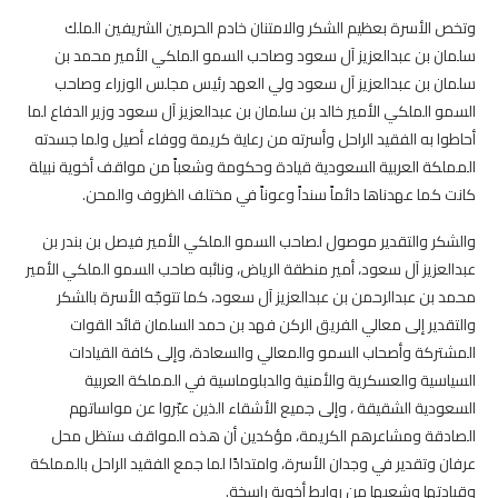
وتخص الأسرة بعظيم الشكر والامتنان خادم الحرمين الشريفين الملك
سلمان بن عبدالعزيز آل سعود وصاحب السمو الملكي الأمير محمد بن
سلمان بن عبدالعزيز آل سعود ولي العهد رئيس مجلس الوزراء وصاحب
السمو الملكي الأمير خالد بن سلمان بن عبدالعزيز آل سعود وزير الدفاع لما
أحاطوا به الفقيد الراحل وأسرته من رعاية كريمة ووفاء أصيل ولما جسدته
المملكة العربية السعودية قيادة وحكومة وشعباً من مواقف أخوية نبيلة
كانت كما عهدناها دائماً سنداً وعوناً في مختلف الظروف والمحن.
والشكر والتقدير موصول لصاحب السمو الملكي الأمير فيصل بن بندر بن
عبدالعزيز آل سعود، أمير منطقة الرياض، ونائبه صاحب السمو الملكي الأمير
محمد بن عبدالرحمن بن عبدالعزيز آل سعود، كما تتوجّه الأسرة بالشكر
والتقدير إلى معالي الفريق الركن فهد بن حمد السلمان قائد القوات
المشتركة وأصحاب السمو والمعالي والسعادة، وإلى كافة القيادات
السياسية والعسكرية والأمنية والدبلوماسية في المملكة العربية
السعودية الشقيقة ، وإلى جميع الأشقاء الذين عبّروا عن مواساتهم
الصادقة ومشاعرهم الكريمة، مؤكدين أن هذه المواقف ستظل محل
عرفان وتقدير في وجدان الأسرة، وامتدادًا لما جمع الفقيد الراحل بالمملكة
وقيادتها وشعبها من روابط أخوية راسخة.