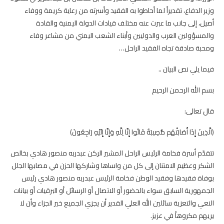
وزير الدفاع، تقديراً لما أحاطوا به الفقيد وأسرته من رعاية كريمة ووفاء
أصيل، إلى جانب ما عبرت عنه مختلف قيادات الدولة اليمنية والقادة
والمسؤولين العرب والدوليين وأبناء الشعب اليمني من مشاعر وفاء
ومحبة صادقة تجاه الفقيد الراحل…
فيما يلي نص البيان ..
بسم الله الرحمن الرحيم
قال تعالى:
﴿الَّذِينَ إِذَا أَصَابَتْهُم مُّصِيبَةٌ قَالُوا إِنَّا لِلَّهِ وَإِنَّا إِلَيْهِ رَاجِعُونَ﴾
تتقدّم أسرة فخامة الرئيس الراحل المشير الركن عبدربه منصور هادي بخالص
الشكر وعظيم الامتنان إلى كل من واساها وشاركها الحزن في مصابها الجلل
بوفاة فقيدها وفقيد الوطن فخامة الرئيس عبدربه منصور هادي رئيس
الجمهورية السابق سواء بالحضور أو الاتصال أو الرسائل أو البرقيات أو بيانات
النعي والتعزية سائلين الله العلي القدير أن يجزي الجميع خير الجزاء وأن لا
يريهم مكروهاً في عزيز.