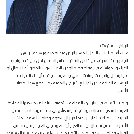
الرياض ـ عدن TV :
عبرت أسرة الرئيس الراحل المشير الركن عبدربه منصور هادي، رئيس
الجمهورية السابق، عن خالص الشكر وعظيم الامتنان لكل من قدم واجب
العزاء والمواساة في وفاة فقيد الوطن الكبير، سواء بالحضور أو الاتصال أو
عبر الرسائل والبرقيات وبيانات النعي والتعزية، مؤكدة أن تلك المواقف
الإنسانية الصادقة كان لها بالغ الأثر في التخفيف من وقع هذا المصاب
الأليم.
وثمنت الأسرة، في بيان لها، المواقف الأخوية النبيلة التي جسدتها المملكة
العربية السعودية قيادة وحكومة وشعباً، وفي مقدمتهم خادم الحرمين
الشريفين الملك سلمان بن عبدالعزيز آل سعود، وصاحب السمو الملكي
الأمير محمد بن سلمان بن عبدالعزيز آل سعود ولي العهد رئيس مجلس
الوزراء، وصاحب السمو الملكي الأمير خالد بن سلمان بن عبدالعزيز آل سعود