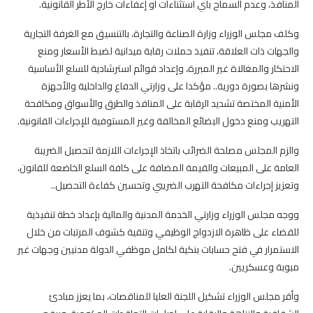
المنافذ، وعدم السماح بأي استثناءات أو إعفاءات خارج الأطر القانونية.
وكلف مجلس الوزراء وزارة الصناعة والتجارة، بالتنسيق مع الغرفة التجارية
والجهات ذات العلاقة، تنفيذ حملات رقابة ميدانية لضبط الأسعار ومنع
الاحتكار والمغالاة غير المبررة، وإعداد قوائم استرشادية للسلع الأساسية
ونشرها بصورة دورية.. مؤكدا على وزارتي الدفاع والداخلية والأجهزة
الأمنية المختصة تشديد الرقابة على المنافذ والطرق والأسواق ومكافحة
التهريب ومنع دخول البضائع المخالفة وغير المستوفية للإجراءات القانونية.
والزم المجلس مصلحة الضرائب باتخاذ الإجراءات اللازمة لتحصيل الضريبة
العامة على المبيعات والقيمة المضافة على كافة السلع الخاضعة للقانون،
وتعزيز إجراءات مكافحة التهرب الضريبي وتحسين كفاءة التحصيل..
ووجه مجلس الوزراء وزارتي الخدمة المدنية والمالية بإعداد خطة تنفيذية
للقضاء على ظاهرة الازدواج الوظيفي وتنقية كشوف المرتبات من خلال
الاستمرار في فتح حسابات بنكية لكامل موظفي الدولة مدنيين وجهات غير
مبوبة وعسكريين.
وأقر مجلس الوزراء تشكيل اللجنة العليا للمناقصات، بما يعزز مبادئ