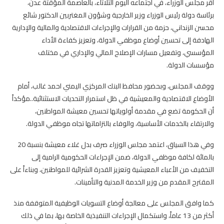
أقر مجلس الوزراء، في اجتماعه اليوم الثلاثاء، بالعاصمة المؤقتة عدن،
برئاسة دولة رئيس الوزراء وزير الخارجية وشؤون المغتربين الدكتور شائع
محسن الزنداني، حزمة من القرارات والإجراءات الاقتصادية والمالية والإدارية
الهادفة إلى تحسين أوضاع موظفي الدولة، وتعزيز كفاءة الأداء
المؤسسي، وتفعيل مسارات الإصلاح المالي والإداري في مختلف
مؤسسات الدولة.
ووقف المجلس، وبحضور محافظ البنك المركزي اليمني احمد غالب، أمام
الأوضاع الاقتصادية والمعيشية في ظل استمرار التحديات الاستثنائية..مؤكداً
أن الحكومة تضع في مقدمة أولوياتها تحسين معيشة المواطنين،
والارتقاء بالخدمات الأساسية، والوفاء بالتزاماتها تجاه موظفي الدولة.
وفي هذا السياق، اعتمد مجلس الوزراء صرف بدل غلاء معيشة بنسبة 20
بالمائة لكافة موظفي الدولة، ضمن الإجراءات الحكومية الرامية إلى
التخفيف من الأعباء المعيشية وتعزيز القدرة الشرائية للمواطنين، وبناءاً على
المقترح المقدم من وزير الخدمة المدنية والتأمينات.
كما وافق المجلس على معالجة أوضاع التسويات الوظيفية المتوقفة منذ
أكثر من 13 عاماً، واستكمال الإجراءات التنفيذية الخاصة بها، بما في ذلك