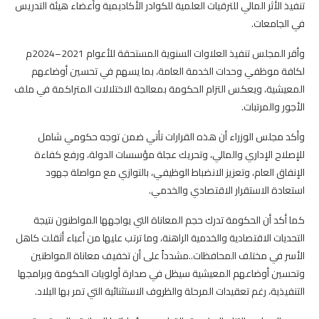
تنفيذ الأثر المالي للترقيات العلمية للكوادر الأكاديمية وأعضاء هيئة التدريس
في الجامعات.
وأقر المجلس تنفيذ العلاوات السنوية المستحقة للأعوام 2021–2024م
لكافة موظفي وحدات الخدمة العامة، بما يسهم في تحسين أوضاعهم
المعيشية، ويعكس التزام الحكومة بمعالجة الاختلالات المتراكمة في ملف
الأجور والمرتبات.
وأكد مجلس الوزراء أن هذه القرارات تأتي ضمن توجه حكومي شامل
للإصلاح الإداري والمالي، وتحريك عجلة مؤسسات الدولة، ورفع كفاءة
الإنفاق العام، وتعزيز الانضباط الوظيفي، بالتوازي مع مواصلة جهود
استعادة الاستقرار الاقتصادي والخدمي.
كما أكد أن الحكومة تدرك حجم المعاناة التي يواجهها المواطنون نتيجة
التحديات الاقتصادية والخدمية الراهنة، وما ترتب عليها من أعباء أثقلت كاهل
الأسر في مختلف المحافظات..مشدداً على أن تخفيف معاناة المواطنين
وتحسين أوضاعهم المعيشية سيظل في صدارة أولويات الحكومة وبرامجها
التنفيذية، رغم تعقيدات المرحلة والظروف الاستثنائية التي تمر بها البلاد.