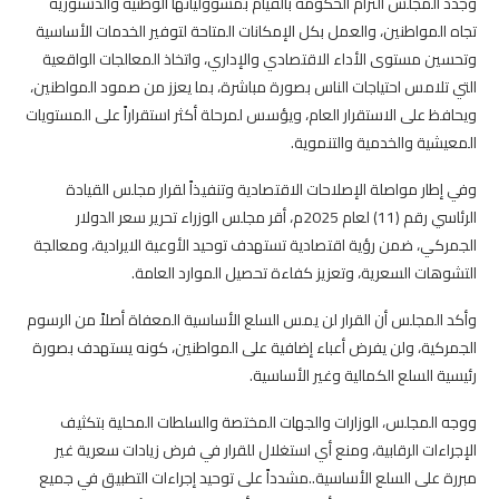
وجدد المجلس التزام الحكومة بالقيام بمسؤولياتها الوطنية والدستورية
تجاه المواطنين، والعمل بكل الإمكانات المتاحة لتوفير الخدمات الأساسية
وتحسين مستوى الأداء الاقتصادي والإداري، واتخاذ المعالجات الواقعية
التي تلامس احتياجات الناس بصورة مباشرة، بما يعزز من صمود المواطنين،
ويحافظ على الاستقرار العام، ويؤسس لمرحلة أكثر استقراراً على المستويات
المعيشية والخدمية والتنموية.
وفي إطار مواصلة الإصلاحات الاقتصادية وتنفيذاً لقرار مجلس القيادة
الرئاسي رقم (11) لعام 2025م، أقر مجلس الوزراء تحرير سعر الدولار
الجمركي، ضمن رؤية اقتصادية تستهدف توحيد الأوعية الايرادية، ومعالجة
التشوهات السعرية، وتعزيز كفاءة تحصيل الموارد العامة.
وأكد المجلس أن القرار لن يمس السلع الأساسية المعفاة أصلاً من الرسوم
الجمركية، ولن يفرض أعباء إضافية على المواطنين، كونه يستهدف بصورة
رئيسية السلع الكمالية وغير الأساسية.
ووجه المجلس، الوزارات والجهات المختصة والسلطات المحلية بتكثيف
الإجراءات الرقابية، ومنع أي استغلال للقرار في فرض زيادات سعرية غير
مبررة على السلع الأساسية..مشدداً على توحيد إجراءات التطبيق في جميع