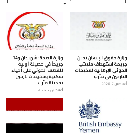
وزارة حقوق الإنسان تدين
وزارة الصحة: شهيدان و14
جريمة استهداف مليشيا
جريحاً في حصيلة أولية
الحوثي الإرهابية لمخيمات
للقصف الحوثي على أحياء
النازحين في مأرب
سكنية ومخيمات نازحين
بمدينة مأرب
أغسطس 7, 2026
أغسطس 7, 2026