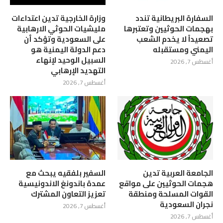
السفارة البريطانية تندد
وزارة الخارجية تدين اعتداءات
بهجمات الحوثيين وتعتبرها
مليشيات الحوثي الارهابية
تصعيداً لا يخدم الشعب
على السعودية وتؤكد أن
اليمني ومستقبله
دعم الدولة اليمنية هو
السبيل الوحيد لإنهاء
أغسطس 7, 2026
التهديد الإرهابي
أغسطس 7, 2026
الجامعة العربية تدين
السفير بلفقيه يبحث مع
هجمات الحوثيين على مواقع
عمدة باندونغ الاندونيسية
القوات المسلحة ومنطقة
تعزيز التعاون المشترك
نجران السعودية
أغسطس 7, 2026
أغسطس 7, 2026