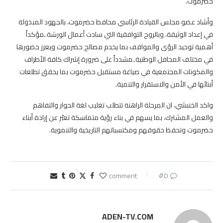
حضرموت.
وأشاد عضو مجلس القيادة الرئاسي محافظ حضرموت، بالجهود المبذولة
في إعداد الوثيقة، وبالروح التوافقية التي سادت أعمال الورشة..مؤكداً
أهمية توحيد الرؤى والمواقف بما يخدم مصالح حضرموت ويعزز حضورها
في مختلف المحافل الوطنية..مشدداً على ضرورة إشراك كافة الأطراف
والمكونات المجتمعية في صياغة مستقبل حضرموت بما يحقق تطلعات
أبنائها في الأمن والاستقرار والتنمية.
واكد الخنبشي، ان المرحلة الراهنة تتطلب تغليب لغة الحوار والتفاهم
والعمل المشترك، بما يسهم في بناء رؤية متماسكة تعبّر عن إرادة أبناء
حضرموت وتحفظ حقوقهم ومكتسباتهم التاريخية والتنموية.
0
0 comment
ADEN-TV.COM