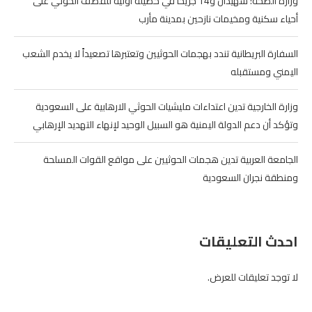
وزارة الصحة: شهيدان و14 جريحاً في حصيلة أولية للقصف الحوثي على
أحياء سكنية ومخيمات نازحين بمدينة مأرب
السفارة البريطانية تندد بهجمات الحوثيين وتعتبرها تصعيداً لا يخدم الشعب
اليمني ومستقبله
وزارة الخارجية تدين اعتداءات مليشيات الحوثي الارهابية على السعودية
وتؤكد أن دعم الدولة اليمنية هو السبيل الوحيد لإنهاء التهديد الإرهابي
الجامعة العربية تدين هجمات الحوثيين على مواقع القوات المسلحة
ومنطقة نجران السعودية
احدث التعليقات
لا توجد تعليقات للعرض.