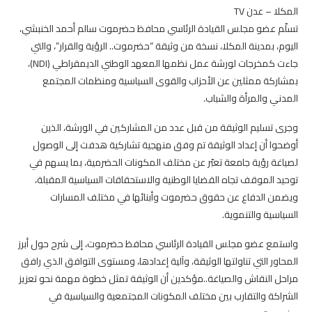
المكلا – عدن TV
تسلّم عضو مجلس القيادة الرئاسي محافظ حضرموت سالم أحمد الخنبشي،
اليوم، بمدينة المكلا، نسخة من وثيقة “حضرموت.. الرؤية والقرار”، والتي
جاءت كمخرجات لورشة عمل نظمها المعهد الوطني الديمقراطي (NDI)،
بمشاركة ممثلين عن الأحزاب والقوى السياسية ومنظمات المجتمع
المدني والمرأة والشباب.
وجرى تسليم الوثيقة من قبل عدد من المشاركين في الورشة، الذين
أوضحوا أن إعداد الوثيقة تم وفق منهجية تشاركية هدفت إلى الوصول
لصياغة رؤية جامعة تعبّر عن مختلف المكونات الحضرمية، بما يسهم في
توحيد الموقف تجاه القضايا الوطنية والاستحقاقات السياسية المقبلة،
ويضمن الدفاع عن حقوق حضرموت وأبنائها في مختلف المسارات
السياسية والتنموية.
واستمع عضو مجلس القيادة الرئاسي محافظ حضرموت، إلى شرح حول أبرز
المحاور التي تناولتها الوثيقة، وآلية إعدادها، ومستوى التوافق الذي رافق
مراحل النقاش والصياغة..مؤكدين أن الوثيقة تمثل خطوة مهمة نحو تعزيز
الشراكة والتقارب بين مختلف المكونات المجتمعية والسياسية في