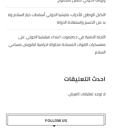
ورواية الحوثي تضليل مفضوح
التكتل الوطني للأحزاب: مليشيا الحوثي أسقطت خيار السلام ولا
بد من الحسم واستعادة الدولة
اللجنة الامنية في حضرموت: اعتداء ميليشيا الحوثي على
معسكرات القوات المسلحة محاولة اجرامية لتقويض مساعي
السلام
احدث التعليقات
لا توجد تعليقات للعرض.
FOLLOW US