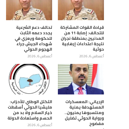
قيادة القوات المشتركة
تحالف دعم الشرعية
للتحالف: إصابة 11 من
يجدد دعمه الثابت
المدنيين بمنطقة نجران
للحكومة ويعزي في
نتيجة اعتداءات إرهابية
شهداء الجيش جراء
حوثية
الهجوم الحوثي
أغسطس 6, 2026
أغسطس 6, 2026
الإرياني: المعسكرات
التكتل الوطني للأحزاب:
المستهدفة يمنية
مليشيا الحوثي أسقطت
ومنتسبوها يمنيون..
خيار السلام ولا بد من
هب يرتفع مع انخفاض الدولار
النفط يتراجع وسط مؤشرات على
ورواية الحوثي تضليل
الحسم واستعادة الدولة
محاولات أمريكية لفتح...
مفضوح
مايو 6, 2026
أغسطس 6, 2026