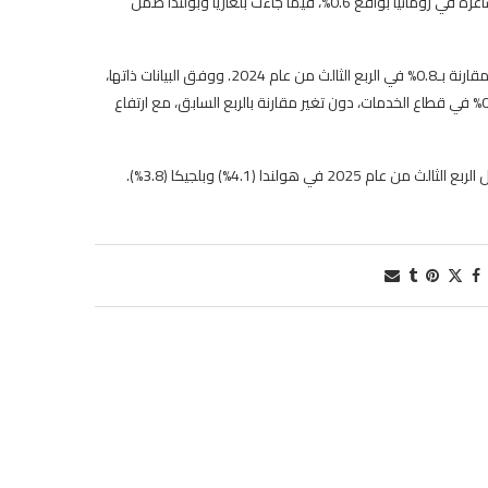
وبحسب وكالة الانباء البلغارية (ب ت أ)، فقد سجلت أدنى معدلات الوظائف الشاغرة في رومانيا بواقع 0.6%، فيما جاءت بلغاريا وبولندا ضمن
وفي بلغاريا، بلغ معدل الوظائف الشاغرة 0.9% في الربع الثاني من عام 2025، مقارنة بـ0.8% في الربع الثالث من عام 2024. ووفق البيانات ذاتها،
بلغت معدلات الشواغر خلال الربع الثالث 0.7% في قطاعي الصناعة والبناء، و0.9% في قطاع الخدمات، دون تغير مقارنة بالربع السابق، مع ارتفاع
لندا (4.1%) وبلجيكا (3.8%).