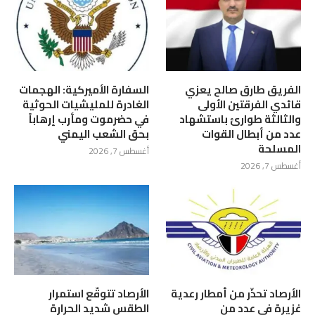
الفريق طارق صالح يعزي
السفارة الأميركية: الهجمات
قائدي الفرقتين الأولى
الغادرة للمليشيات الحوثية
والثالثة طوارئ باستشهاد
في حضرموت ومأرب إرهاباً
عدد من أبطال القوات
بحق الشعب اليمني
المسلحة
أغسطس 7, 2026
أغسطس 7, 2026
الأرصاد تحذّر من أمطار رعدية
الأرصاد تتوقّع استمرار
غزيرة في عدد من
الطقس شديد الحرارة