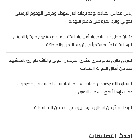
رئيس مجلس القيادة يوجه برعاية اسر شهداء وجرحى الهجوم الإرهابي
الحوثي والرد الحازم على مصدر التهديد
عثمان مجلي: لا سلام ولا أمن ولا استقرار ما دام مشروع مليشيا الحوثي
الإرهابية قائماً ومستمراً في تهديد اليمن والمنطقة
الفريق طارق صالح يعزي قائدي الفرقتين الأولى والثالثة طوارئ باستشهاد
عدد من أبطال القوات المسلحة
السفارة الأميركية: الهجمات الغادرة للمليشيات الحوثية في حضرموت
ومأرب إرهاباً بحق الشعب اليمني
الأرصاد تحذّر من أمطار رعدية غزيرة في عدد من المحافظات
احدث التعليقات