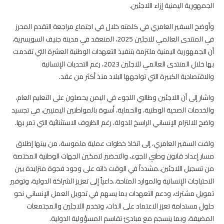
الجمهورية اليمنية إزاء اللاجئين.
وأوضح السفير العامري في كلمته خلال في اجتماع مراجعة التقدم المحرز
في المنتدى العالمي للاجئين 2025، المنعقد في مدينة جنيف السويسرية،
أن الجمهورية اليمنية ملتزمة بتنفيذ التعهدات الوطنية العشرة التي تقدمت
بها خلال المنتدى العالمي للاجئين 2023، رغم التحديات الإنسانية
والاقتصادية الكبيرة التي تواجهها البلاد منذ أكثر من عقد.
واشار إلى أن اللاجئين وطالبي اللجوء في اليمن يحصلون على التعليم العام،
والخدمات الصحية الوطنية، والحماية، أسوة بالمواطنين اليمنيين، في تجسيد
واضح للالتزام الإنساني الراسخ للدولة، رغم الظروف الاستثنائية التي تمر بها.
ولفت السفير العامري، إلى اتخاذ خطوات عملية ملموسة، من بينها إطلاق
مسار إعداد قانون وطني للجوء، والتحضير لتمكين الجهات الوطنية المختصة
من تسجيل اللاجئين..مشدداً في الوقت ذاته على وجود فجوة متزايدة بين
الاحتياجات الإنسانية والموارد المتاحة..داعياً إلى تعزيز الشراكة الدولية، وتوفير
تمويل مشترك، ودعم التعهدات بما يسهم في تحويل العمل الإنساني نحو
حلول مستدامة تعزز الاعتماد على الذات، وتخدم اللاجئين والمجتمعات
المضيفة، وبما ينسجم مع مبادئ تقاسم المسؤولية الدولية.