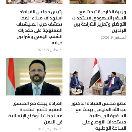
وزيرة الخارجية تبحث مع
رئيس مجلس القيادة:
السفير السعودي مستجدات
استهداف ميناء المخا
الأوضاع وتعزيز الشراكة بين
يكشف حرب المليشيات
البلدين
الممنهجة على مقدرات
الشعب اليمني وشرايين
أغسطس 9, 2026
حياته
أغسطس 9, 2026
عضو مجلس القيادة الدكتور
العرادة يبحث مع المنسق
عبدالله العليمي يبحث مع
المقيم للأمم المتحدة
السفيرة البريطانية
مستجدات الأوضاع الإنسانية
مستجدات الأوضاع على
في اليمن
الساحة الوطنية
أغسطس 9, 2026