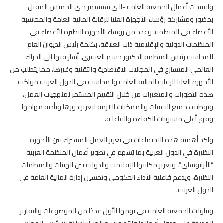
وافتتحت أعمال الجمعية العامة -التي ستستمر حتى الخميس المقبل
بحضور ومشاركة رؤساء الأجهزة العليا للرقابة المالية العامة والمحاسبة
الأعضاء في المنظمة، وعدد من رؤساء الأجهزة النظيرة الأعضاء في
المنظمات الدولية والإقليمية ذات العلاقة، بكلمة رئيس الديوان العام
للمحاسبة رئيس المنظمة الدكتور حسام العنقري، أشار فيها إلى الحراك
العالمي المتسارع في المجالات الاقتصادية والتقنية وغيرها، مما يتطلب من
الأجهزة العليا للرقابة المالية العامة والمحاسبة في الدول العربية مواكبة
هذه التطورات والمتغيرات من خلال التقييم المستمر لمنهجيات العمل،
وتوظيف جميع التقنيات والممكنات اللازمة لتعزيز دورها وتأدية مهامها
وفق أعلى مستويات الكفاءة والفاعلية.
واكد أهمية هذه الاجتماعات في تعزيز العمل المشترك بين الأجهزة
النظيرة في الدول العربية بما يُسهم في تطوير أعمال المنظمة العربية
“الأرابوساي”، وتعزيز مكانتها الإقليمية والدولية بين الهيئات والمنظمات
النظيرة، ويدعم فاعلية الأداء الحكومي وتحسين إدارة المالية العامة في
الدول العربية.
وتناولت الجمعية العامة في يومها الأول عددًا من الموضوعات والتقارير
المدرجة على جدول أعمالها والتصويت حيالها، أبرزها تقرير رئيس المجلس