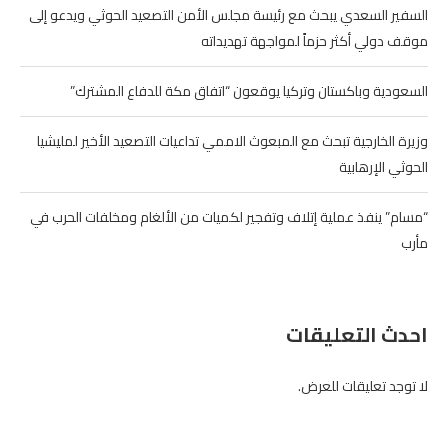
السفير السعدي يبحث مع رئيسة مجلس الأمن التصعيد الحوثي ويدعو إلى
موقف دولي أكثر حزماً لمواجهة تهديداته
السعودية وباكستان وتركيا يوقعون “اتفاق مكة للدفاع المشترك”
وزيرة الخارجية تبحث مع المبعوث الاممي تداعيات التصعيد الأخير لمليشيا
الحوثي الإرهابية
“مسام” ينفذ عملية إتلاف وتفجير لكميات من الألغام ومخلفات الحرب في
مأرب
احدث التعليقات
لا توجد تعليقات للعرض.