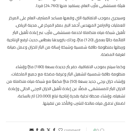
هيئة مستشفى مأرب العام، يستفيد منها (24.760) فردا.
وسيجري بموجب الاتفاقية التي وقعها مساعد المشرف العام على المركز
للعمليات والبرامج المهندس أحمد البيز، بمقر المركز في مدينة الرياض،
تأهيل شبكة مياه متكاملة لخدمة مستشفى مأرب عبر إعادة تأهيل البئر
القائمة حاليًا بعمق (120) مترًا، وذلك بتزويدها بغطاس حديث لرفع الإنتاجية
وربطها بمنظومة طاقة شمسية وشبكة إسالة من البئر للخزان وعمل صيانة
لغرفة المضخة.
وكما سيتم بموجب الاتفاقية، حفر بئر جديدة بسعة (180) مترًا وإنشاء
منظومة طاقة شمسية لتشغيل البئر وغرفة مضخة مع جميع الملحقات،
وإنشاء خزان برجي جديد بسعة (50) مترًا مكعبًا مع شبكة مياه متكاملة من
الخزان للبئر للمستشفى، فضلًا عن إعادة تأهيل الخزان البرجي الحالي وإعادة
تشغيله، وإنشاء محطة تحلية بقدرة إنتاجية تبلغ (20.000) لتر بالساعة،
لضمان تدفق مياه صالحة للشرب والتأكد من تنقيتها.
0
0 comment