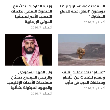
السعودية وباكستان وتركيا
وزيرة الخارجية تبحث مع
يوقعون “اتفاق مكة للدفاع
المبعوث الاممي تداعيات
المشترك”
التصعيد الأخير لمليشيا
الحوثي الإرهابية
أغسطس 7, 2026
أغسطس 7, 2026
“مسام” ينفذ عملية إتلاف
ولي العهد السعودي
وتفجير لكميات من الألغام
والرئيس الفرنسي يبحثان
ومخلفات الحرب في مأرب
مستجدات الأحداث الإقليمية
والجهود المبذولة بشأنها
أغسطس 7, 2026
أغسطس 7, 2026