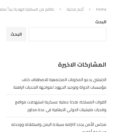
Home
أخبار محلية
طاقم من السفارة الهندية يبدأ عمله
البحث
البحث
المشاركات الاخيرة
الخنبشي يدعو المكونات المجتمعية للاصطفاف خلف
مؤسسات الدولة وتوحيد الجهود لمواجهة التحديات الراهنة
القوات المسلحة: نفذنا عملية عسكرية استهدفت مواقع
وقدرات مليشيات الحوثي الارهابية في عدة محاور
مجلس الأمن يجدد التزامه بسيادة اليمن واستقلاله ووحدته