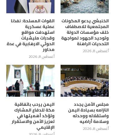
رة الخارجية تبحث مع المبعوث
“مسام” ينفذ عملية إتلاف وتفجير
الخنبشي يدعو المكونات
القوات المسلحة: نفذنا
الاممي تداعيات التصعيد...
لكميات من الألغام...
المجتمعية للاصطفاف
عملية عسكرية
أغسطس 7, 2026
أغسطس 7, 2026
خلف مؤسسات الدولة
استهدفت مواقع
وتوحيد الجهود لمواجهة
وقدرات مليشيات
التحديات الراهنة
الحوثي الارهابية في عدة
محاور
أغسطس 8, 2026
أغسطس 8, 2026
مجلس الأمن يجدد
اليمن يرحب باتفاقية
التزامه بسيادة اليمن
مكة للدفاع المشترك
واستقلاله ووحدته
وتؤكد أهميتها في
وسلامة أراضيه
تعزيز الأمن والاستقرار
الإقليمي
أغسطس 8, 2026
أغسطس 8, 2026