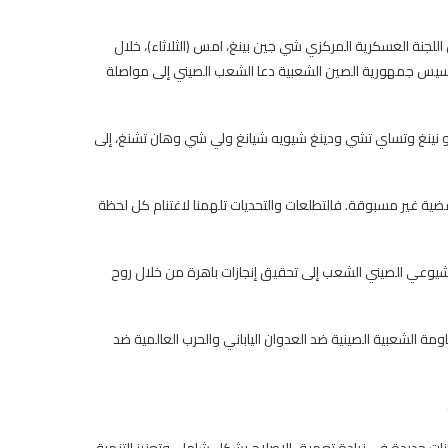
اللجنة العسكرية المركزي شي جين بينغ، امس (الثلاثاء)، خلال
تقبال أقُيم بقاعة الشعب الكبرى في بكين للاحتفال بالذكرى الـ76 لتأسيس جمهورية الصين الشعبية دعا الشعب الصيني إلى مواصلة
 نينغ وتساي تشي ودينغ شيويه شيانغ ولي شي وهان تشنغ، إلى
ية غير مسبوقة. فالتطلعات والتحديات تلهمنا لاغتنام كل لحظة
يدة، قاد الحزب الشيوعي الصيني الشعب إلى تحقيق إنجازات باهرة من خلال روح
حتفلت الصين بالذكرى الـ80 لانتصار حرب المقاومة الشعبية الصينية ضد العدوان الياباني والحرب العالمية ضد
ت جديدة في زيادة تعميق الإصلاح بشكل شامل، وتعزيز التنمية