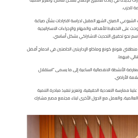
ة للحزب.
نه من المقرر عقد الجلسة الكاملة الرابعة للجنة المركزية الـ20 للحزب الشيوعي الصيني الشهر المقبل لدراسة اقتراحات بشأن صياغة
لاجتماعية الوطنية، وحث على التخطيط للأهداف والمهام والإجراءات الاستراتيجية
اسم نحو تحقيق التحديث الاشتراكي بشكل أساسي.
 منطقتي هونغ كونغ وماكاو الإداريتين الخاصتين في اندماج أفضل
هالي فيهما.
عارضة الأنشطة الانفصالية الساعية إلى ما يسمى “استقلال
لامة الأراضي.
نا ممارسة التعددية الحقيقية، وتعزيز تنفيذ مبادرة التنمية
 العالمية، والعمل مع الدول الأخرى لبناء مجتمع مصير مشترك