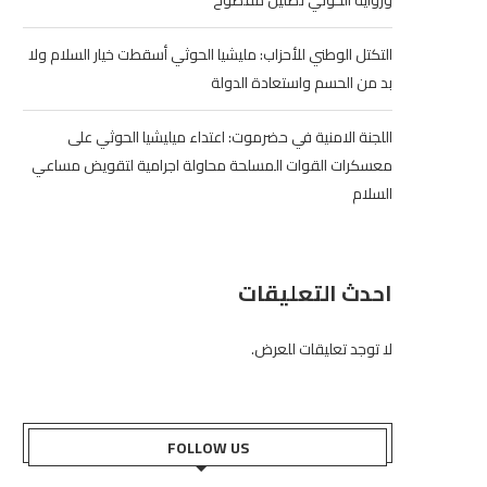
ورواية الحوثي تضليل مفضوح
التكتل الوطني للأحزاب: مليشيا الحوثي أسقطت خيار السلام ولا
بد من الحسم واستعادة الدولة
اللجنة الامنية في حضرموت: اعتداء ميليشيا الحوثي على
معسكرات القوات المسلحة محاولة اجرامية لتقويض مساعي
السلام
احدث التعليقات
لا توجد تعليقات للعرض.
FOLLOW US