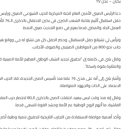
بكين – عدن TV
دعا الرئيس الصيني الأمين العام للجنة المركزية للحزب الشيوعي الصيني ورئيس 
حفل اس
العمل الجاد والمضي قدما بعزم في دفع التحديث صيني النمط.
وترأس لي تشيانغ حفل الاستقبال. وحضر الحفل كل من تشاو له جي ووانغ هو
جانب نحو 800 من المواطنين الصينيين والضيوف الأجانب.
وقال شي في كلمته إن “تحقيق تجديد الشباب الوطني العظيم للأمة الصينية قض
والمثابرة بقوة راسخة”.
وأشار شي إلى أنه على مدى 76 عاما منذ تأسيس الصين الجد
الاعتماد على الذات والجهود المتواصلة.
وقال إنه منذ وقت ليس ببعيد، ا
الفاشية، ما ألهم الروح الوطنية عبر الأمة وحشد القوة للسعي قدما.
وأكد أهمية مواصلة الاستفادة من التجارب التاريخية لتحقيق تنمية وطنية أكبر.
وقال شي إنه في ظل وضع معقد هذا العام، حققت الصين تقدما جديدا وإنجازا