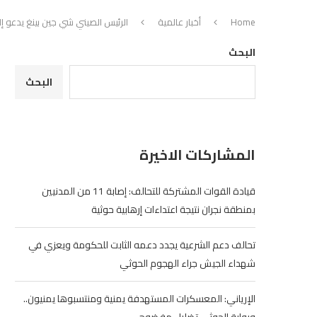
Home
أخبار عالمية
الرئيس الصيني شي جين بينغ يدعو 
البحث
البحث
المشاركات الاخيرة
قيادة القوات المشتركة للتحالف: إصابة 11 من المدنيين
بمنطقة نجران نتيجة اعتداءات إرهابية حوثية
تحالف دعم الشرعية يجدد دعمه الثابت للحكومة ويعزي في
شهداء الجيش جراء الهجوم الحوثي
الإرياني: المعسكرات المستهدفة يمنية ومنتسبوها يمنيون..