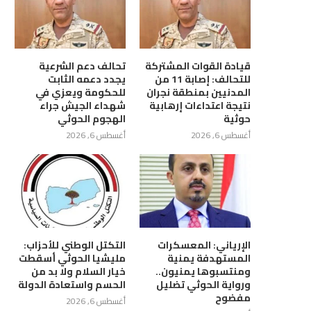
قيادة القوات المشتركة
تحالف دعم الشرعية
للتحالف: إصابة 11 من
يجدد دعمه الثابت
المدنيين بمنطقة نجران
للحكومة ويعزي في
نتيجة اعتداءات إرهابية
شهداء الجيش جراء
حوثية
الهجوم الحوثي
أغسطس 6, 2026
أغسطس 6, 2026
الإرياني: المعسكرات
التكتل الوطني للأحزاب:
المستهدفة يمنية
مليشيا الحوثي أسقطت
ومنتسبوها يمنيون..
خيار السلام ولا بد من
ورواية الحوثي تضليل
الحسم واستعادة الدولة
مفضوح
أغسطس 6, 2026