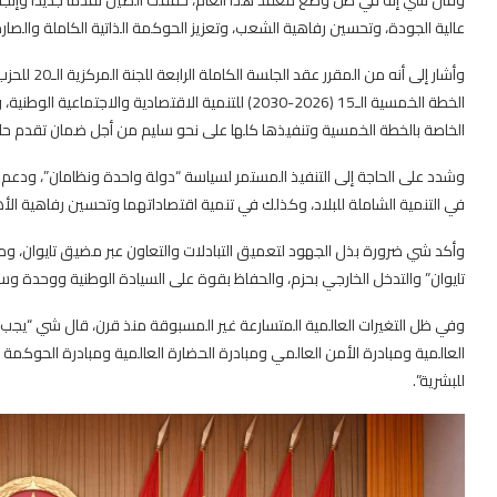
عالية الجودة، وتحسين رفاهية الشعب، وتعزيز الحوكمة الذاتية الكاملة والصارم
وأشار إلى أ
الخطة الخمسية الـ15 (2026-2030) للتنمية الاقتصادية وا
الخاصة بالخطة الخمسية وتنفيذها كلها على نحو سليم من أجل ضمان تقدم ح
وشدد على الحاجة إلى التنفيذ المستمر لسياسة “دولة واحدة ونظامان”، ودعم
في التنمية الشاملة للبلاد، وكذلك في تنمية اقتصاداتهما وتحسين رفاهية الأ
وأكد شي ضرورة بذل الجهود لتعميق التبادلات والتعاون عبر مضيق تايوان، وم
تايوان” والتدخل الخارجي بحزم، والحفاظ بقوة على السيادة الوطنية ووحدة وس
وفي ظل التغيرات العالمية المتسارعة غير المسبوقة منذ قرن، قال شي “يجب علي
العالمية ومبادرة الأمن العالمي ومبادرة الحضارة العالمية ومبادرة الحوكمة
للبشرية”.