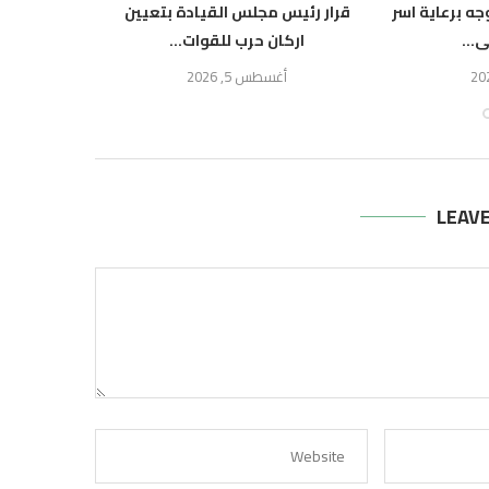
ه برعاية اسر
قرار رئيس مجلس القيادة بتعيين
قراران بت
...
اركان حرب للقوات...
مجلس الق
أغسطس 5, 2026
أ
LEAV