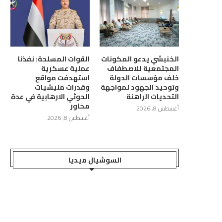
جمهوري باستمرار الدكتورة عهد
رئيس مجلس القيادة يشيد بالتحال
جعسوس في منصب...
البحري متعدد الجنسيات...
أغسطس 2, 2026
يوليو 31, 2026
الخنبشي يدعو المكونات
القوات المسلحة: نفذنا
المجتمعية للاصطفاف
عملية عسكرية
خلف مؤسسات الدولة
استهدفت مواقع
وتوحيد الجهود لمواجهة
وقدرات مليشيات
التحديات الراهنة
الحوثي الارهابية في عدة
محاور
أغسطس 8, 2026
أغسطس 8, 2026
السوشيال ميديا