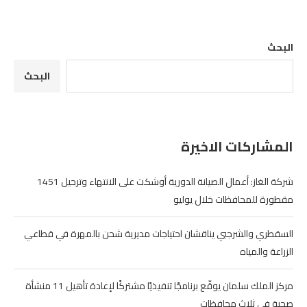
البحث
البحث
المشاركات الاخيرة
شركة الغاز: أعمال الصيانة الدورية أوشكت على الانتهاء وترحيل 1451
مقطورة للمحافظات خلال يوليو
السقطري والشرجبي يناقشان احتياجات مديرية شحن بالمهرة في قطاعي
الزراعة والمياه
مركز الملك سلمان يوقّع برنامجًا تنفيذيًا مشتركًا لإعادة تأهيل 11 منشأة
صحية في ثلاث محافظات