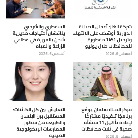
شركة الغاز: أعمال الصيانة
السقطري والشرجبي
الدورية أوشكت على الانتهاء
يناقشان احتياجات مديرية
وترحيل 1451 مقطورة
شحن بالمهرة في قطاعي
للمحافظات خلال يوليو
الزراعة والمياه
أغسطس 6, 2026
أغسطس 6, 2026
مركز الملك سلمان يوقّع
التعايش بين كل الكائنات:
برنامجًا تنفيذيًا مشتركًا
المستقبل بين الإنسان
لإعادة تأهيل 11 منشأة
والطبيعة من منظور
صحية في ثلاث محافظات
الممارسات الإيكولوجية
الصينية
أغسطس 6, 2026