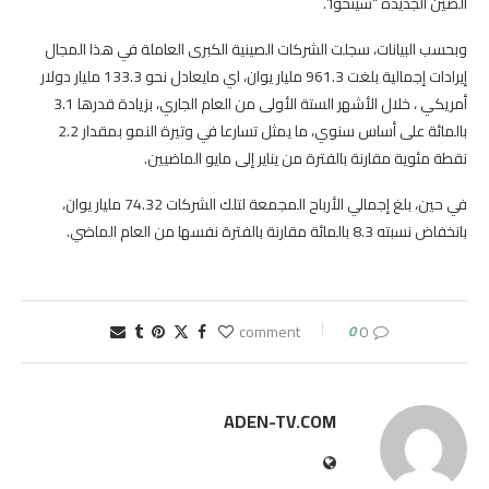
الصين الجديدة “شينخوا”.
وبحسب البيانات، سجلت الشركات الصينية الكبرى العاملة في هذا المجال
إيرادات إجمالية بلغت 961.3 مليار يوان، اي مايعادل نحو 133.3 مليار دولار
أمريكي ، خلال الأشهر الستة الأولى من العام الجاري، بزيادة قدرها 3.1
بالمائة على أساس سنوي، ما يمثل تسارعا في وتيرة النمو بمقدار 2.2
نقطة مئوية مقارنة بالفترة من يناير إلى مايو الماضيين.
في حين، بلغ إجمالي الأرباح المجمعة لتلك الشركات 74.32 مليار يوان،
بانخفاض نسبته 8.3 بالمائة مقارنة بالفترة نفسها من العام الماضي.
0
0 comment
ADEN-TV.COM