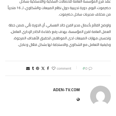
عقد فرع المؤسسة العامة للاتصالات السلكية واللاسلكية بساحل
حضرموت، اليوم، دورة تدريبية حول نظام المبيعات والشكاوي، لـ 16 متدرباً
من مختلف مديريات ساحل حضرموت.
واوضح القائم بأعمال مدير الفرع خالد العساني، أن الدورة تأتي ضمن خطة
العمل العامة لفرع المؤسسة، بهدف رفع كفاءة الكادر الإداري العامل،
وتحسين مهارات المبيعات لدى الموظفين لتحقيق الأهداف المرجوة،
وكيفية التعامل مع الشكاوي والاستجابة لها بشكل فعّال وعاجل.
0
0 comment
ADEN-TV.COM