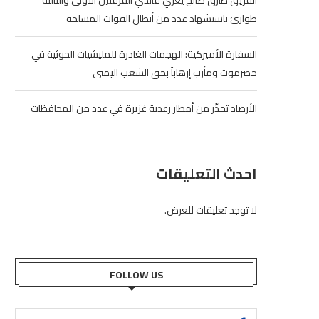
الفريق طارق صالح يعزي قائدي الفرقتين الأولى والثالثة
طوارئ باستشهاد عدد من أبطال القوات المسلحة
السفارة الأميركية: الهجمات الغادرة للمليشيات الحوثية في
حضرموت ومأرب إرهاباً بحق الشعب اليمني
الأرصاد تحذّر من أمطار رعدية غزيرة في عدد من المحافظات
احدث التعليقات
لا توجد تعليقات للعرض.
FOLLOW US