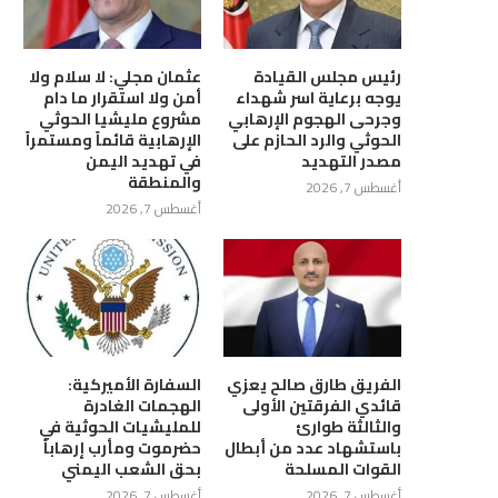
رئيس مجلس القيادة
عثمان مجلي: لا سلام ولا
يوجه برعاية اسر شهداء
أمن ولا استقرار ما دام
وجرحى الهجوم الإرهابي
مشروع مليشيا الحوثي
الحوثي والرد الحازم على
الإرهابية قائماً ومستمراً
مصدر التهديد
في تهديد اليمن
والمنطقة
أغسطس 7, 2026
أغسطس 7, 2026
الفريق طارق صالح يعزي
السفارة الأميركية:
قائدي الفرقتين الأولى
الهجمات الغادرة
والثالثة طوارئ
للمليشيات الحوثية في
باستشهاد عدد من أبطال
حضرموت ومأرب إرهاباً
القوات المسلحة
بحق الشعب اليمني
أغسطس 7, 2026
أغسطس 7, 2026