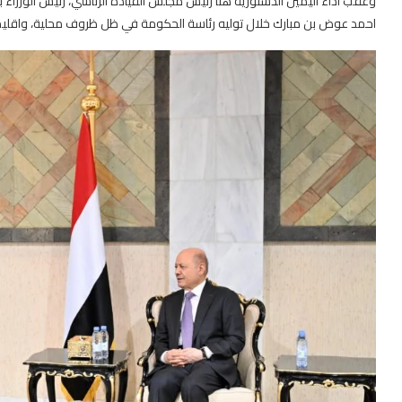
وعقب اداء اليمين الدستورية هنأ رئيس مجلس القيادة الرئاسي، رئيس الوزراء 
احمد عوض بن مبارك خلال توليه رئاسة الحكومة في ظل ظروف محلية، واقليمية