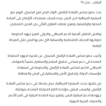
الرياض ـ عدن TV
بحث عضو مجلس القيادة الرئاسي، اللواء الركن فرج البحسني، اليوم، مع
السفيرة البريطانية لدى اليمن عبده شريف، مستجدات الأوضاع على الساحة
المحلية والإقليمية، وتعزيز علاقات التعاون الثنائي بين البلدين الصديقين.
وناقش الجانبان، أهمية الدعم البريطاني والدولي لتعزيز جهود الحكومة
لمواجهة التحديات الاقتصادية والانسانية التي تمر بها اليمن خلال المرحلة
الراهنة.
وأعرب عضو مجلس القيادة الرئاسي البحسني، عن تقديره لجهود المملكة
المتحدة في دعم مساعي تحقيق السلام والاستقرار..مشيداً بالموقف
البريطاني الداعم لمجلس القيادة الرئاسي، والحكومة في استعادة
مؤسسات الدولة، وتحقيق الأمن والاستقرار في اليمن والمنطقة.
من جانبها، جددت السفيرة البريطانية، حرص بلادها على دعم مجلس القيادة
الرئاسي، والشعب اليمني..مؤكدة التزام المملكة المتحدة بمواصلة
جهودها لدعم استقرار اليمن، وتعزيز حرية الملاحة الدولية في البحر الأحمر
والممرات البحرية الحيوية.