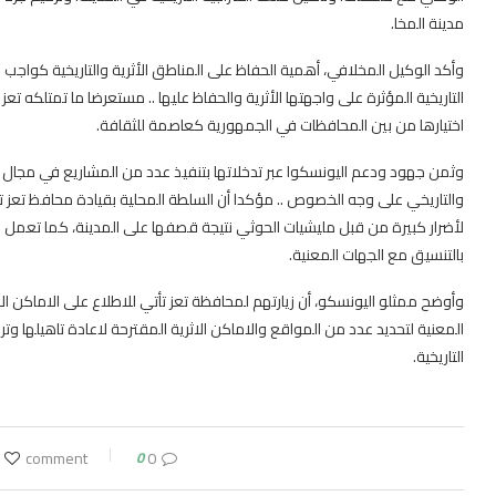
مدينة المخا.
وأكد الوكيل المخلافي، أهمية الحفاظ على المناطق الأثرية والتاريخية كواجب و
التاريخية المؤثرة على واجهتها الأثرية والحفاظ عليها .. مستعرضا ما تمتلكه ت
اختيارها من بين المحافظات في الجمهورية كعاصمة للثقافة.
وثمن جهود ودعم اليونسكوا عبر تدخلاتها بتنفيذ عدد من المشاريع في مجال الث
والتاريخي على وجه الخصوص .. مؤكدا أن السلطة المحلية بقيادة محافظ تعز تول
لأضرار كبيرة من قبل مليشيات الحوثي نتيجة قصفها على المدينة، كما تعمل 
بالتنسيق مع الجهات المعنية.
وأوضح ممثلو اليونسكو، أن زيارتهم لمحافظة تعز تأتي للاطلاع على الاماكن ال
المعنية لتحديد عدد من المواقع والاماكن الاثرية المقترحة لاعادة تاهيلها وت
التاريخية.
0
0 comment