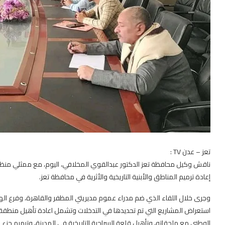
تعز – عدن TV :
ناقش وكيل محافظة تعز الدكتور عبدالقوي المخلافي، اليوم، مع ممثلي منظمة
إعادة ترميم المناطق والأبنية التاريخية والأثرية في محافظة تعز.
وجرى خلال اللقاء الذي ضم مدراء عموم مديريتي المظفر والقاهرة، وفرع الهيئ
استعراض المشاريع التي تم تحديدها في التدخلات وتشمل اعادة تأهيل منطقة ت
الوطني مع ملحقاته، وتأهيل قلعة السراجية التاريخية في المدينة، وترميم جزء