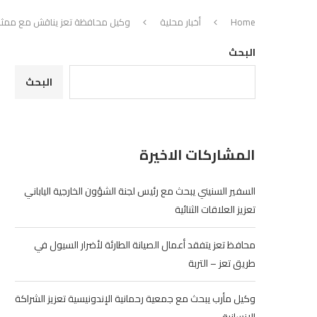
Home
أخبار محلية
وكيل محافظة تعز يناقش مع ممثلي 
البحث
البحث
المشاركات الاخيرة
السفير السنيني يبحث مع رئيس لجنة الشؤون الخارجية الياباني
تعزيز العلاقات الثنائية
محافظ تعز يتفقد أعمال الصيانة الطارئة لأضرار السيول في
طريق تعز – التربة
وكيل مأرب يبحث مع جمعية رحمانية الإندونيسية تعزيز الشراكة