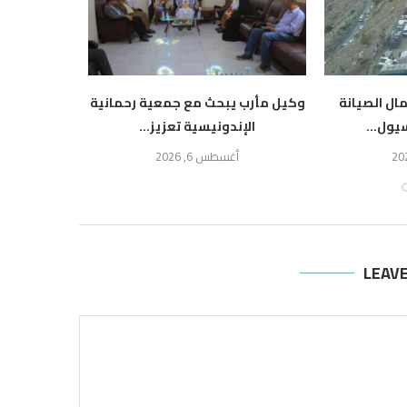
ال الصيانة
وكيل مأرب يبحث مع جمعية رحمانية
محافظ عدن ي
سيول...
الإندونيسية تعزيز...
أوضاع
أغسطس 6, 2026
أ
LEAV