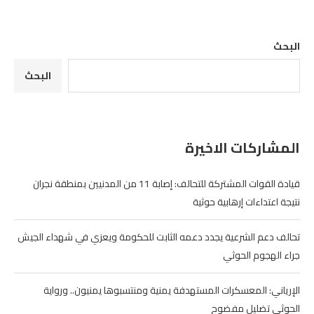
البحث
البحث
المشاركات الاخيرة
قيادة القوات المشتركة للتحالف: إصابة 11 من المدنيين بمنطقة نجران
نتيجة اعتداءات إرهابية حوثية
تحالف دعم الشرعية يجدد دعمه الثابت للحكومة ويعزي في شهداء الجيش
جراء الهجوم الحوثي
الإرياني: المعسكرات المستهدفة يمنية ومنتسبوها يمنيون.. ورواية
الحوثي تضليل مفضوح