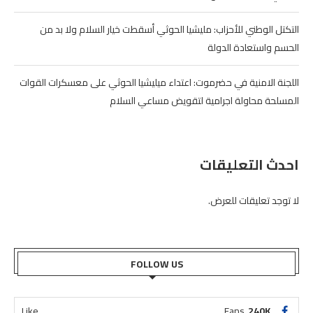
التكتل الوطني للأحزاب: مليشيا الحوثي أسقطت خيار السلام ولا بد من
الحسم واستعادة الدولة
اللجنة الامنية في حضرموت: اعتداء ميليشيا الحوثي على معسكرات القوات
المسلحة محاولة اجرامية لتقويض مساعي السلام
احدث التعليقات
لا توجد تعليقات للعرض.
FOLLOW US
Like
Fans
240K