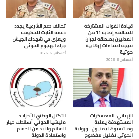
قيادة القوات المشتركة
تحالف دعم الشرعية يجدد
للتحالف: إصابة 11 من
دعمه الثابت للحكومة
المدنيين بمنطقة نجران
ويعزي في شهداء الجيش
نتيجة اعتداءات إرهابية
جراء الهجوم الحوثي
حوثية
أغسطس 6, 2026
أغسطس 6, 2026
الإرياني: المعسكرات
التكتل الوطني للأحزاب:
المستهدفة يمنية
مليشيا الحوثي أسقطت خيار
ومنتسبوها يمنيون.. ورواية
السلام ولا بد من الحسم
الحوثي تضليل مفضوح
واستعادة الدولة