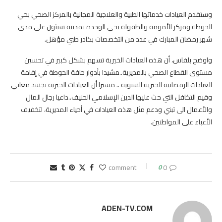
وستقدم العيادات خدماتها الطبية والعلاجية المجانية بالمركز الصحي بحي
الحوطة ومركز الأمومة والطفولة بحي الوحدة بمدينة سيئون على مدى
شهر رمضان المبارك في عدد من التخصصات بكادر طبي مؤهل.
واوضح بلفاس، أن هذه العيادات الخيرية تسهم بشكل كبير في تحسين
مستوى القطاع الصحي بالمديرية..مشيدا بأدوار حافة الحوطة في إقامة
العيادات الرمضانية الخيرية السنوية .. مشيرا أن العيادات الخيرية تجسد معاني
وقيم التكافل التي حث عليها الدين الإسلامي الحنيف..داعيا رجال المال
والأعمال الى تبني ودعم مثل هذه العيادات في أحياء المديرية، لتخفيف
الأعباء على المواطنين.
0
0 comment
ADEN-TV.COM