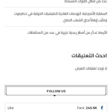
عدد من أبطال القوات المسلحة
السفارة الأميركية: الهجمات الغادرة للمليشيات الحوثية في حضرموت
ومأرب إرهاباً بحق الشعب اليمني
الأرصاد تحذّر من أمطار رعدية غزيرة في عدد من المحافظات
احدث التعليقات
لا توجد تعليقات للعرض.
FOLLOW US
Like
Fans
240.6K