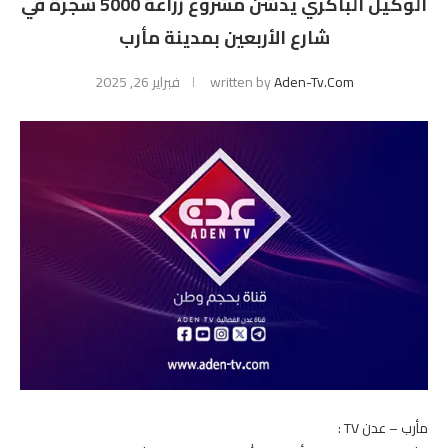
الوكيل الباكري يدشن مشروع زراعة 5000 شجرة في
شارع الأربعين بمدينة مأرب
Aden-Tv.com
written by
فبراير 26, 2025
مأرب – عدن TV :