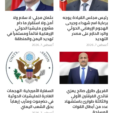
رئيس مجلس القيادة يوجه
عثمان مجلي: لا سلام ولا
برعاية اسر شهداء وجرحى
أمن ولا استقرار ما دام
الهجوم الإرهابي الحوثي
مشروع مليشيا الحوثي
والرد الحازم على مصدر
الإرهابية قائماً ومستمراً في
التهديد
تهديد اليمن والمنطقة
أغسطس 7, 2026
أغسطس 7, 2026
الفريق طارق صالح يعزي
السفارة الأميركية: الهجمات
قائدي الفرقتين الأولى
الغادرة للمليشيات الحوثية
والثالثة طوارئ باستشهاد
في حضرموت ومأرب إرهاباً
عدد من أبطال القوات
بحق الشعب اليمني
المسلحة
أغسطس 7, 2026