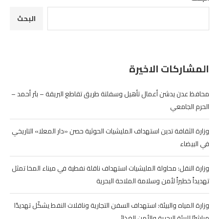
البحث
المشاركات الاخيرة
محافظ عدن يدشن أعمال تأهيل وسفلتة طريق تقاطع البريقة – بئر أحمد –
الحرم الجامعي
وزارة الثقافة تدين استهداف المليشيات الحوثية حصن «دار المعلا» التاريخي
في البيضاء
وزارة النقل: محاولة المليشيات استهداف ناقلة نفطية في ميناء المخا تمثل
تهديداً خطيراً لأمن وسلامة الملاحة البحرية
وزارة المياه والبيئة: استهداف السفن التجارية وناقلات النفط يشكّل تهديدًا
مباشرًا للبيئة البحرية والأمن الغذائي