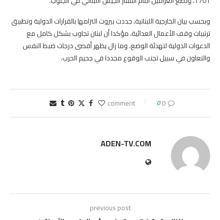
1701، وتضع العراقيل أمام انتشار الجيش اللبناني في الجنوب.
وبحسب بيان الخارجية اللبنانية، جددت بيروت التزامها بالقرارات الدولية وتطبيق
ترتيبات وقف الأعمال العدائية، مؤكدا أن لبنان تجاوب بشكل كامل مع
الدعوات الدولية لتهدئة الوضع، وما زال يظهر أقصى درجات ضبط النفس
والتعاون في سبيل تجنب الوقوع مجددا في جحيم الحرب.
0
0 comment
ADEN-TV.COM
previous post