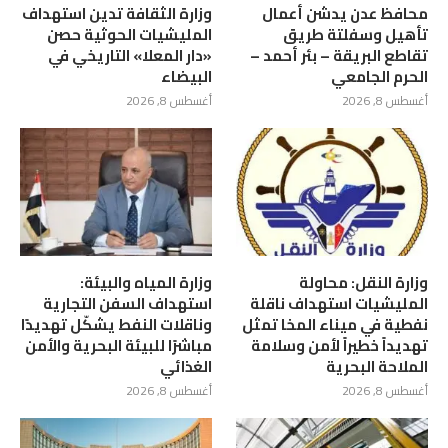
محافظ عدن يدشن أعمال
وزارة الثقافة تدين استهداف
تأهيل وسفلتة طريق
المليشيات الحوثية حصن
تقاطع البريقة – بئر أحمد –
«دار المعلا» التاريخي في
الحرم الجامعي
البيضاء
أغسطس 8, 2026
أغسطس 8, 2026
وزارة النقل: محاولة
وزارة المياه والبيئة:
المليشيات استهداف ناقلة
استهداف السفن التجارية
نفطية في ميناء المخا تمثل
وناقلات النفط يشكّل تهديدًا
تهديداً خطيراً لأمن وسلامة
مباشرًا للبيئة البحرية والأمن
الملاحة البحرية
الغذائي
أغسطس 8, 2026
أغسطس 8, 2026