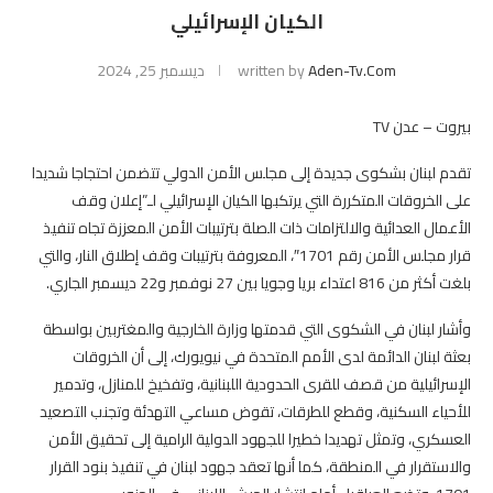
الكيان الإسرائيلي
Aden-Tv.com
written by
ديسمبر 25, 2024
بيروت – عدن TV
تقدم لبنان بشكوى جديدة إلى مجلس الأمن الدولي تتضمن احتجاجا شديدا
على الخروقات المتكررة التي يرتكبها الكيان الإسرائيلي لـ”إعلان وقف
الأعمال العدائية والالتزامات ذات الصلة بترتيبات الأمن المعززة تجاه تنفيذ
قرار مجلس الأمن رقم 1701″، المعروفة بترتيبات وقف إطلاق النار، والتي
بلغت أكثر من 816 اعتداء بريا وجويا بين 27 نوفمبر و22 ديسمبر الجاري.
وأشار لبنان في الشكوى التي قدمتها وزارة الخارجية والمغتربين بواسطة
بعثة لبنان الدائمة لدى الأمم المتحدة في نيويورك، إلى أن الخروقات
الإسرائيلية من قصف للقرى الحدودية اللبنانية، وتفخيخ للمنازل، وتدمير
للأحياء السكنية، وقطع للطرقات، تقوض مساعي التهدئة وتجنب التصعيد
العسكري، وتمثل تهديدا خطيرا للجهود الدولية الرامية إلى تحقيق الأمن
والاستقرار في المنطقة، كما أنها تعقد جهود لبنان في تنفيذ بنود القرار