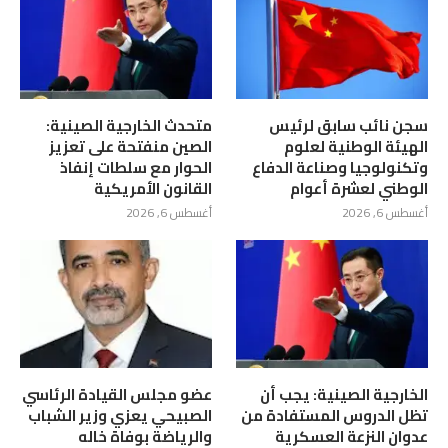
سجن نائب سابق لرئيس
متحدث الخارجية الصينية:
الهيئة الوطنية لعلوم
الصين منفتحة على تعزيز
وتكنولوجيا وصناعة الدفاع
الحوار مع سلطات إنفاذ
الوطني لعشرة أعوام
القانون الأمريكية
أغسطس 6, 2026
أغسطس 6, 2026
الخارجية الصينية: يجب أن
عضو مجلس القيادة الرئاسي
تظل الدروس المستفادة من
الصبيحي يعزي وزير الشباب
عدوان النزعة العسكرية
والرياضة بوفاة خاله