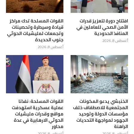
افتتاح دورة لتعزيز قدرات
القوات المسلحة تدك مراكز
الأمن الصحي للعاملين في
قيادة وسيطرة وتحصينات
المنافذ الحدودية
وتجمعات لمليشيات الحوثي
جنوب الحديدة
أغسطس 8, 2026
أغسطس 8, 2026
الخنبشي يدعو المكونات
القوات المسلحة: نفذنا
المجتمعية للاصطفاف خلف
عملية عسكرية استهدفت
مؤسسات الدولة وتوحيد
مواقع وقدرات مليشيات
الجهود لمواجهة التحديات
الحوثي الارهابية في عدة
الراهنة
محاور
أغسطس 8, 2026
أغسطس 8, 2026