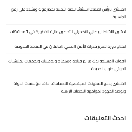
الخنبشي يترأس اجتماعاً استثنائياً للجنة الأمنية بحضرموت ويشدد على رفع
الجاهزية
تدشين النشاط الإيصالي التكميلي للتحصين عالية الخطورة في ٦ محافظات
افتتاح دورة لتعزيز قدرات الأمن الصحي للعاملين في المنافذ الحدودية
القوات المسلحة تدك مراكز قيادة وسيطرة وتحصينات وتجمعات لمليشيات
الحوثي جنوب الحديدة
الخنبشي يدعو المكونات المجتمعية للاصطفاف خلف مؤسسات الدولة
وتوحيد الجهود لمواجهة التحديات الراهنة
احدث التعليقات