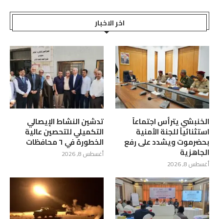
اخر الاخبار
الخنبشي يترأس اجتماعاً
تدشين النشاط الإيصالي
استثنائياً للجنة الأمنية
التكميلي للتحصين عالية
بحضرموت ويشدد على رفع
الخطورة في ٦ محافظات
الجاهزية
أغسطس 8, 2026
أغسطس 8, 2026