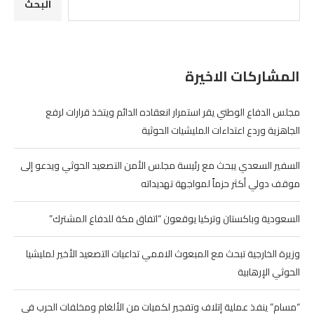
البحث
المشاركات الاخيرة
مجلس الدفاع الوطني يقر استمرار انعقاده الدائم ويتخذ قرارات لرفع
الجاهزية وردع اعتداءات المليشيات الحوثية
السفير السعدي يبحث مع رئيسة مجلس الأمن التصعيد الحوثي ويدعو إلى
موقف دولي أكثر حزماً لمواجهة تهديداته
السعودية وباكستان وتركيا يوقعون “اتفاق مكة للدفاع المشترك”
وزيرة الخارجية تبحث مع المبعوث الاممي تداعيات التصعيد الأخير لمليشيا
الحوثي الإرهابية
“مسام” ينفذ عملية إتلاف وتفجير لكميات من الألغام ومخلفات الحرب في