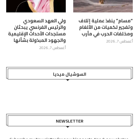
“مسام” ينفذ عملية إتلاف
ولي العهد السعودي
وتفجير لكميات من الألغام
والرئيس الفرنسي يبحثان
ومخلفات الحرب في مأرب
مستجدات الأحداث الإقليمية
والجهود المبذولة بشأنها
أغسطس 7, 2026
أغسطس 7, 2026
السوشيال ميديا
NEWSLETTER