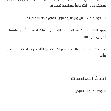
موقف دولي أكثر حزماً لمواجهة تهديداته
السعودية وباكستان وتركيا يوقعون “اتفاق مكة للدفاع المشترك”
وزيرة الخارجية تبحث مع المبعوث الاممي تداعيات التصعيد الأخير لمليشيا
الحوثي الإرهابية
“مسام” ينفذ عملية إتلاف وتفجير لكميات من الألغام ومخلفات الحرب في
مأرب
احدث التعليقات
لا توجد تعليقات للعرض.