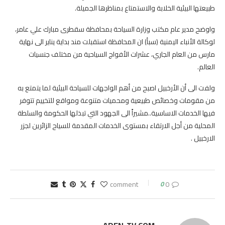
طبيعتها البيئية الخلابة والاستمتاع بمناظرها الجميلة.
واوضح مدير عام مكتب وزارة السياحة بمحافظة سقطرى مبارك علي عامر،
لوكالة الأنباء اليمنية (سبأ) ان المحافظة استقبلت مند بداية يناير الى نهاية
مارس من العام الجاري، عشرات الأفواج السياحية من مختلف جنسيات
العالم.
ولفت الى أن الأرخبيل اصبح من أهم الواجهات للسياحة البيئية لما يتمتع به
من مقومات وخصائص طبيعية ومحميات متنوعة ومواقع للتخييم تتوفر
فيها الخدمات الاساسية..مشيراً الى الجهود التي تبذلها الحكومة والسلطة
المحلية من أجل الارتقاء بمستوى الخدمات المقدمة للسياح الزائرين لجزر
الارخبيل .
0
0 comment