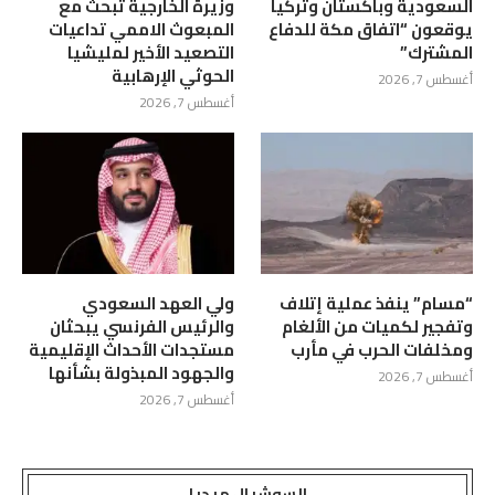
السعودية وباكستان وتركيا
وزيرة الخارجية تبحث مع
يوقعون “اتفاق مكة للدفاع
المبعوث الاممي تداعيات
المشترك”
التصعيد الأخير لمليشيا
الحوثي الإرهابية
أغسطس 7, 2026
أغسطس 7, 2026
“مسام” ينفذ عملية إتلاف
ولي العهد السعودي
وتفجير لكميات من الألغام
والرئيس الفرنسي يبحثان
ومخلفات الحرب في مأرب
مستجدات الأحداث الإقليمية
والجهود المبذولة بشأنها
أغسطس 7, 2026
أغسطس 7, 2026
السوشيال ميديا