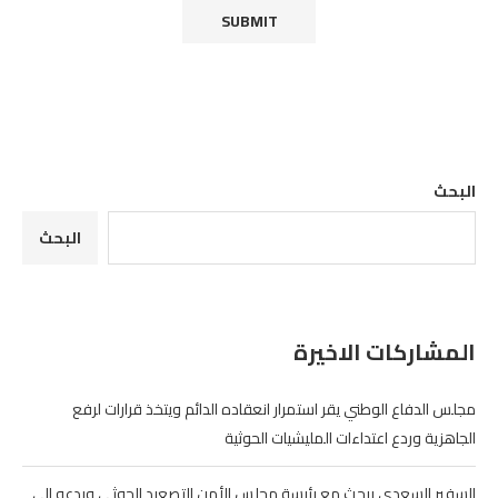
البحث
البحث
المشاركات الاخيرة
مجلس الدفاع الوطني يقر استمرار انعقاده الدائم ويتخذ قرارات لرفع
الجاهزية وردع اعتداءات المليشيات الحوثية
السفير السعدي يبحث مع رئيسة مجلس الأمن التصعيد الحوثي ويدعو إلى