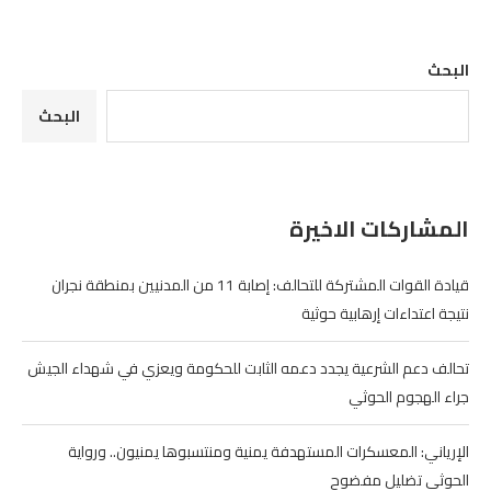
البحث
البحث
المشاركات الاخيرة
قيادة القوات المشتركة للتحالف: إصابة 11 من المدنيين بمنطقة نجران
نتيجة اعتداءات إرهابية حوثية
تحالف دعم الشرعية يجدد دعمه الثابت للحكومة ويعزي في شهداء الجيش
جراء الهجوم الحوثي
الإرياني: المعسكرات المستهدفة يمنية ومنتسبوها يمنيون.. ورواية
الحوثي تضليل مفضوح