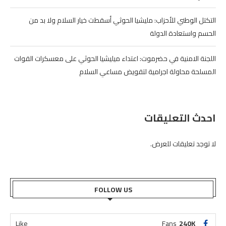
التكتل الوطني للأحزاب: مليشيا الحوثي أسقطت خيار السلام ولا بد من
الحسم واستعادة الدولة
اللجنة الامنية في حضرموت: اعتداء ميليشيا الحوثي على معسكرات القوات
المسلحة محاولة اجرامية لتقويض مساعي السلام
احدث التعليقات
لا توجد تعليقات للعرض.
FOLLOW US
Like
Fans
240K