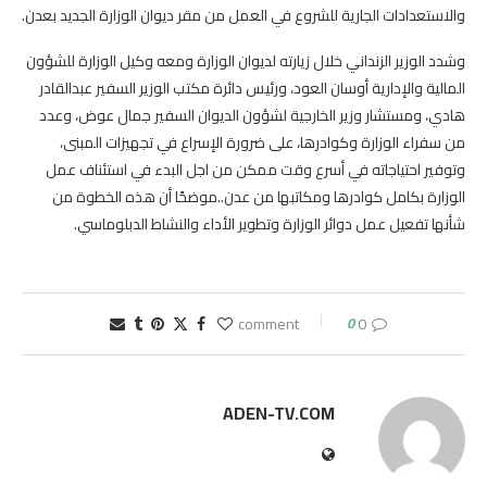
والاستعدادات الجارية للشروع في العمل من مقر ديوان الوزارة الجديد بعدن.
وشدد الوزير الزنداني خلال زيارته لديوان الوزارة ومعه وكيل الوزارة للشؤون
المالية والإدارية أوسان العود، ورئيس دائرة مكتب الوزير السفير عبدالقادر
هادي، ومستشار وزير الخارجية لشؤون الديوان السفير جمال عوض، وعدد
من سفراء الوزارة وكوادرها، على ضرورة الإسراع في تجهيزات المبنى،
وتوفير احتياجاته في أسرع وقت ممكن من اجل البدء في استئناف عمل
الوزارة بكامل كوادرها ومكاتبها من عدن..موضحًا أن هذه الخطوة من
شأنها تفعيل عمل دوائر الوزارة وتطوير الأداء والنشاط الدبلوماسي.
0
0 comment
ADEN-TV.COM