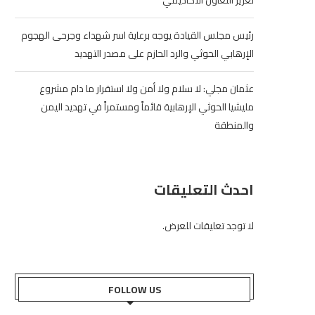
تعزيز التعاون الأكاديمي
رئيس مجلس القيادة يوجه برعاية اسر شهداء وجرحى الهجوم
الإرهابي الحوثي والرد الحازم على مصدر التهديد
عثمان مجلي: لا سلام ولا أمن ولا استقرار ما دام مشروع
مليشيا الحوثي الإرهابية قائماً ومستمراً في تهديد اليمن
والمنطقة
احدث التعليقات
لا توجد تعليقات للعرض.
FOLLOW US