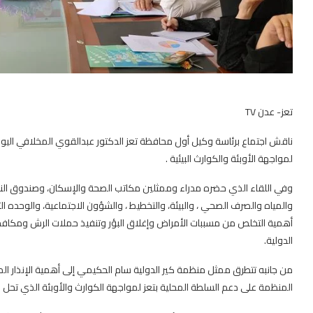
تعز- عدن TV
ناقش اجتماع برئاسة وكيل أول محافظة تعز الدكتور عبدالقوي المخلافي الي
لمواجهة الأوبئة والكوارث البيئية .
وفي اللقاء الذي حضره مدراء وممثلين مكاتب الصحة والإسكان، وصندوق النظا
والمياه والصرف الصحي ، والبيئة، والتخطيط ، والشؤون الاجتماعية، والوحده الت
أهمية التخلص من مسببات الأمراض وإغلاق البؤر وتنفيذ حملات الرش ومكافح
الدولية.
من جانبه تتطرق ممثل منظمة كير الدولية سام الحكيمي إلى أهمية الإنذار الم
المنظمة على دعم السلطة المحلية بتعز لمواجهة الكوارث والأوبئة الذي تحل 