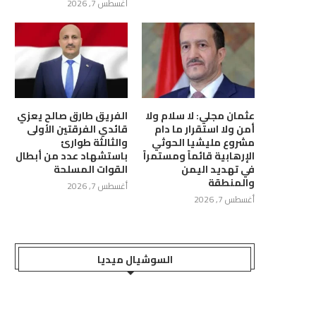
أغسطس 7, 2026
عثمان مجلي: لا سلام ولا
الفريق طارق صالح يعزي
أمن ولا استقرار ما دام
قائدي الفرقتين الأولى
مشروع مليشيا الحوثي
والثالثة طوارئ
الإرهابية قائماً ومستمراً
باستشهاد عدد من أبطال
في تهديد اليمن
القوات المسلحة
والمنطقة
أغسطس 7, 2026
أغسطس 7, 2026
السوشيال ميديا