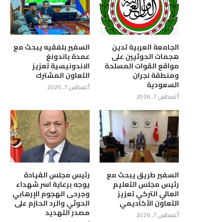
الجامعة العربية تدين
السفير بلفقيه يبحث مع
هجمات الحوثيين على
عمدة باندونغ
مواقع القوات المسلحة
الاندونيسية تعزيز
ومنطقة نجران
التعاون المشترك
السعودية
أغسطس 7, 2026
أغسطس 7, 2026
دة القوات المشتركة للتحالف:
تحالف دعم الشرعية يجدد دعمه الثا
السفير طريق يبحث مع
رئيس مجلس القيادة
إصابة 11 من المدنيين...
للحكومة ويعزي...
رئيس مجلس التعليم
يوجه برعاية اسر شهداء
العالي التركي تعزيز
وجرحى الهجوم الإرهابي
أغسطس 6, 2026
أغسطس 6, 2026
التعاون الأكاديمي
الحوثي والرد الحازم على
مصدر التهديد
أغسطس 7, 2026