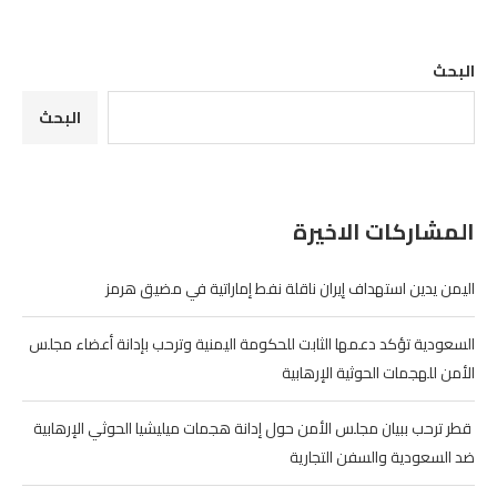
البحث
البحث
المشاركات الاخيرة
اليمن يدين استهداف إيران ناقلة نفط إماراتية في مضيق هرمز
السعودية تؤكد دعمها الثابت للحكومة اليمنية وترحب بإدانة أعضاء مجلس
الأمن للهجمات الحوثية الإرهابية
‏ قطر ترحب ببيان مجلس الأمن حول إدانة هجمات ميليشيا الحوثي الإرهابية
ضد السعودية والسفن التجارية