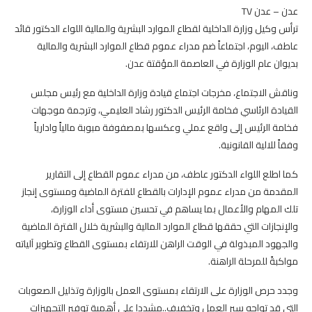
عدن – عدن TV
ترأس وكيل وزارة الداخلية لقطاع الموارد البشرية والمالية اللواء الدكتور قائد
عاطف، اليوم، اجتماعاً ضم مدراء عموم قطاع الموارد البشرية والمالية
بديوان عام الوزارة في العاصمة المؤقتة عدن.
وناقش الاجتماع، مخرجات اجتماع قيادة وزارة الداخلية مع رئيس مجلس
القيادة الرئاسي فخامة الرئيس الدكتور رشاد العليمي، وترجمة موجهات
فخامة الرئيس إلى واقع عملي وعكسها بمصفوفة مبوبة مالياً وادارياً
وفقاً للالية القانونية.
كما اطلع اللواء الدكتور عاطف، من مدراء عموم القطاع إلى التقارير
المقدمة من مدراء عموم الإدارات بالقطاع للفترة الماضية ومستوى إنجاز
تلك المهام والأعمال بما يساهم في تحسين مستوى أداء الوزارة،
والإنجازات التي حققها قطاع الموارد المالية والبشرية خلال الفترة الماضية
والجهود المبذولة في الوقت الراهن للارتقاء بمستوى القطاع وتطوير آلياته
مواكبةً للمرحلة الراهنة.
وجدد حرص الوزارة على الارتقاء بمستوى العمل بالوزارة وتذليل الصعوبات
التي قد تواجه سير العمل وتخفيف..مشددا على أهمية توفير التجهيزات