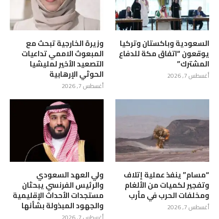
السعودية وباكستان وتركيا
وزيرة الخارجية تبحث مع
يوقعون “اتفاق مكة للدفاع
المبعوث الاممي تداعيات
المشترك”
التصعيد الأخير لمليشيا
الحوثي الإرهابية
أغسطس 7, 2026
أغسطس 7, 2026
“مسام” ينفذ عملية إتلاف
ولي العهد السعودي
وتفجير لكميات من الألغام
والرئيس الفرنسي يبحثان
ومخلفات الحرب في مأرب
مستجدات الأحداث الإقليمية
والجهود المبذولة بشأنها
أغسطس 7, 2026
أغسطس 7, 2026