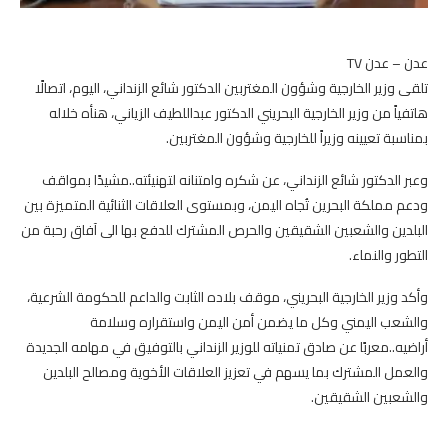
عدن – عدن TV
تلقى وزير الخارجية وشؤون المغتربين الدكتور شائع الزنداني، اليوم، اتصالًا
هاتفياً من وزير الخارجية البحريني الدكتور عبداللطيف الزياني، هنأه خلاله
بمناسبة تعيينه وزيراً للخارجية وشؤون المغتربين.
وعبر الدكتور شائع الزنداني، عن شكره وامتنانه لتهنيئته..مشيدًا بمواقف
ودعم مملكة البحرين تُجاه اليمن، وبمستوى العلاقات الثنائية المتميزة بين
البلدين والشعبين الشقيقين والحرص المشترك للدفع بها الى آفاق رحبة من
التطور والنماء.
وأكد وزير الخارجية البحريني، موقف بلاده الثابت والداعم للحكومة الشرعية،
والشعب اليمني وكل ما يضمن أمن اليمن واستقراره وسلامة
أراضيه..معربًا عن صادق تمنياته للوزير الزنداني بالتوفيق في مهامه الجديدة
والعمل المشترك بما يسهم في تعزيز العلاقات الأخوية ومصالح البلدين
والشعبين الشقيقين.