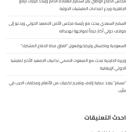
مجلس الدفاع الوطني يقر استمرار انعقاده الدائم ويتخذ قرارات لرفع
الجاهزية وردع اعتداءات المليشيات الحوثية
السفير السعدي يبحث مع رئيسة مجلس الأمن التصعيد الحوثي ويدعو إلى
موقف دولي أكثر حزماً لمواجهة تهديداته
السعودية وباكستان وتركيا يوقعون “اتفاق مكة للدفاع المشترك”
وزيرة الخارجية تبحث مع المبعوث الاممي تداعيات التصعيد الأخير لمليشيا
الحوثي الإرهابية
“مسام” ينفذ عملية إتلاف وتفجير لكميات من الألغام ومخلفات الحرب في
مأرب
احدث التعليقات