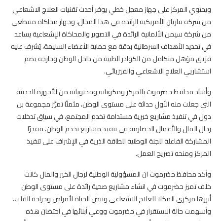
ويحتوي المركز على جهاز معجل خطي يوفر أحدث تقنيات العلاج الاشعاعي
من شركة فاريان الأمريكية الرائدة في هذا المجال، وجهاز محاكاة مقطعي
من شركة سيمن الألمانية الرائدة في التصوير والمحاكاة الإشعاعية يساعد
في تحديد الأهداف السرطانية بدقة مع حماية الأعضاء السليمة، يُشرف عليه
فريق مؤهل متكامل من الكوادر الطبية من داخل الوطن وخارجه يضم
استشاريي العلاج الاشعاعي والفيزيائي.
وأشاد محافظ حضرموت بالمركز ومكوناته ومحتوياته من الأجهزة الحديثة
التي جعلت منه الأول حداثة على مستوى الوطن، مثمنًا تميّز مجموعة بن
دول في تنفيذ مشاريع خيرية مستدامة تخدم المجتمع، في سياق تدخلات
رجال المال والأعمال الحضارمة في تنفيذ مشاريع تخدم الوطن، مقدرًا
المشاركة الفاعلة للجنة الوطنية للطاقة الذرية في الإشراف على تنفيذ
المركز ومنحه تصريح العمل.
وأكد محافظ حضرموت ان المسؤولية الوطنية لرجال الخير والمال كانت
خلف تميز حضرموت في انشاء مشاريع صحية رائدة على مستوى الوطن
أبرزها مركزي المكلا للعلاج الاشعاعي ونبض الحياة لأمراض وجراحة القلب،
وأسهمت حالة الاستقرار في حضرموت ووعي أبنائها في احتضان هذه