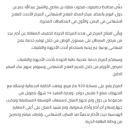
دشّن محافظ حضرموت مبخوت مبارك بن ماضي والشيخ عبدالله عمر بن
دول، اليوم بالمكلا، مركز المكلا للعلاج الاشعاعي، المركز الأحدث للعلاج
الاشعاعي في اليمن، والأول في المحافظات المحررة.
ويأتي افتتاح المركز في هذه المرحلة الحرجة لتخفيف المعاناة عن أكبر عدد
من مرضى السرطان على مستوى الوطن من خلال توفير خدمة علاج
اشعاعي نوعية غير ربحية باستخدام أحدث الأجهزة والتقنيات.
وسيقدّم المركز خدمة علاجية عالية الجودة بأحدث الأجهزة والتقنيات
لمرضى الأورام من خلال تقديم العلاج الاشعاعي وسيوفر عنهم عناء السفر
للخارج.
المركز يقع على مساحة 920 متر مربع، وبلغت الكلفة الاجمالية لإنشائه مع
التجهيزات مبلغ 5 ملايين دولار ، وفترة التنفيذ 14 شهرًا، بتمويل من
مجموعة بن دول وتم تجهيز المبنى لاستيعاب التوسعة المستقبلية وتركيب
جهاز إشعاع آخر أكبر وأكثر شمولية، وتم تشييد المبنى على أعلى المعايير
الهندسية حيث الأكثر تحصينًا ضد التسرّب الاشعاعي، بإشراف مباشر وتصريح
من وكالة الطاقة الذرية.