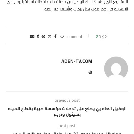
المشاريع التي ينشدها أبناء الوطن من مختلف المحافظات لتستقبلهم أيادي
الانسانية في حضرموت بكل ترحاب وبأسعار غير ربحية
0
0 comment
ADEN-TV.COM
previous post
الوكيل العامري يطلع على تدخلات مؤسسة طيبة بقطاع المياه
بسيئون وتريم
next post
محافظ الحديدة يوجه بتشكيل خلية لمجابهة ظاهرة سوء