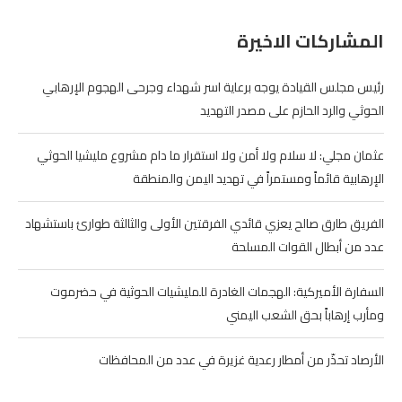
المشاركات الاخيرة
رئيس مجلس القيادة يوجه برعاية اسر شهداء وجرحى الهجوم الإرهابي
الحوثي والرد الحازم على مصدر التهديد
عثمان مجلي: لا سلام ولا أمن ولا استقرار ما دام مشروع مليشيا الحوثي
الإرهابية قائماً ومستمراً في تهديد اليمن والمنطقة
الفريق طارق صالح يعزي قائدي الفرقتين الأولى والثالثة طوارئ باستشهاد
عدد من أبطال القوات المسلحة
السفارة الأميركية: الهجمات الغادرة للمليشيات الحوثية في حضرموت
ومأرب إرهاباً بحق الشعب اليمني
الأرصاد تحذّر من أمطار رعدية غزيرة في عدد من المحافظات