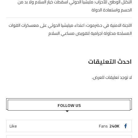
التكتل الوطني للأحزاب: مليشيا الحوثي أسقطت خيار السلام ولا بد من
الحسم واستعادة الدولة
اللجنة الامنية في حضرموت: اعتداء ميليشيا الحوثي على معسكرات القوات
المسلحة محاولة اجرامية لتقويض مساعي السلام
احدث التعليقات
لا توجد تعليقات للعرض.
FOLLOW US
Like
Fans
240K