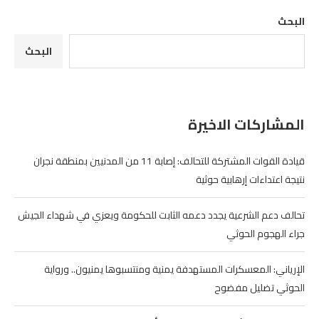
البحث
البحث
المشاركات الاخيرة
قيادة القوات المشتركة للتحالف: إصابة 11 من المدنيين بمنطقة نجران
نتيجة اعتداءات إرهابية حوثية
تحالف دعم الشرعية يجدد دعمه الثابت للحكومة ويعزي في شهداء الجيش
جراء الهجوم الحوثي
الإرياني: المعسكرات المستهدفة يمنية ومنتسبوها يمنيون.. ورواية
الحوثي تضليل مفضوح