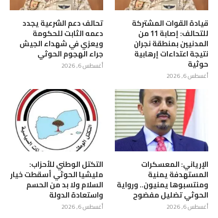
قيادة القوات المشتركة
تحالف دعم الشرعية يجدد
للتحالف: إصابة 11 من
دعمه الثابت للحكومة
المدنيين بمنطقة نجران
ويعزي في شهداء الجيش
نتيجة اعتداءات إرهابية
جراء الهجوم الحوثي
حوثية
أغسطس 6, 2026
أغسطس 6, 2026
الإرياني: المعسكرات
التكتل الوطني للأحزاب:
المستهدفة يمنية
مليشيا الحوثي أسقطت خيار
ومنتسبوها يمنيون.. ورواية
السلام ولا بد من الحسم
الحوثي تضليل مفضوح
واستعادة الدولة
أغسطس 6, 2026
أغسطس 6, 2026