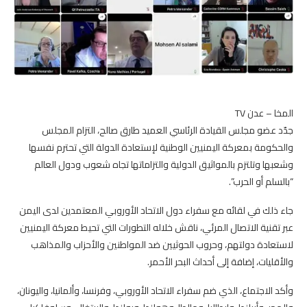
المخا – عدن TV
جدّد عضو مجلس القيادة الرئاسي العميد طارق صالح، التزام المجلس
والحكومة بمعركة اليمنيين الوطنية لإستعادة الدولة التي تحترم نفسها
وشعبها وتلتزم بالمواثيق الدولية والتزاماتها تجاه شعوب ودول العالم
“بالسلم أو الحرب”.
جاء ذلك في لقائه مع سفراء دول الاتحاد الأوروبي المعتمدين لدى اليمن
عبر تقنية الاتصال المرئي، ناقش خلاله التطورات التي تحيط معركة اليمنيين
لاستعادة دولتهم، وحروب الحوثيين ضد المواطنين والأحزاب والمذاهب
والأقليات، إضافة إلى أحداث البحر الأحمر.
وأكد الاجتماع، الذي ضم سفراء الاتحاد الأوروبي، وفرنسا، وألمانيا، واليونان،