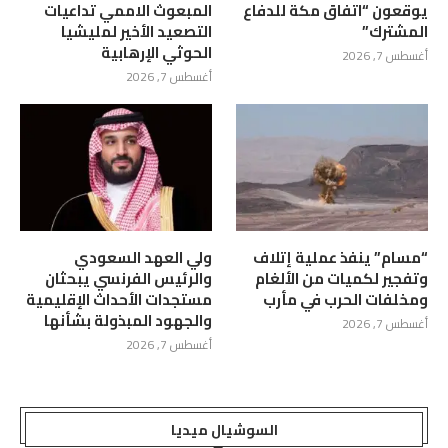
يوقعون “اتفاق مكة للدفاع
المبعوث الاممي تداعيات
المشترك”
التصعيد الأخير لمليشيا
الحوثي الإرهابية
أغسطس 7, 2026
أغسطس 7, 2026
“مسام” ينفذ عملية إتلاف
ولي العهد السعودي
وتفجير لكميات من الألغام
والرئيس الفرنسي يبحثان
ومخلفات الحرب في مأرب
مستجدات الأحداث الإقليمية
والجهود المبذولة بشأنها
أغسطس 7, 2026
أغسطس 7, 2026
السوشيال ميديا