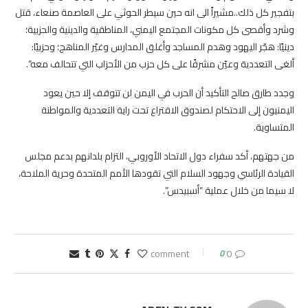
بتفجير كل ذلك..مشيراً الى انه حين سيطر الحوثي على العاصمة صنعاء، قتل
وشرد وأقصى كل مكونات المجتمع اليمني، المناطقية والدينية والحزبية؛
دينيًا: هجّر اليهود وهدم المساجد وأغلق المدارس وغيّر المناهج؛ وحزبيًا:
ألغى التعددية وعيّن مشرفًا على كل حزب من الأحزاب التي تتحالف معه”.
وجدد طارق صالح التأكيد أن الحرب في اليمن لن تتوقف إلا حين يعود
اليمنيون إلى الاحتكام لصندوق الاقتراع تحت راية التعددية والمواطنة
المتساوية.
من جهتهم، أكد سفراء دول الاتحاد الأوروبي، التزام بلدانهم بدعم مجلس
القيادة الرئاسي وجهود السلام التي تقودها الأمم المتحدة وحرية الملاحة،
لا سيما من خلال عملية “أسبيدس”.
0
0 comment