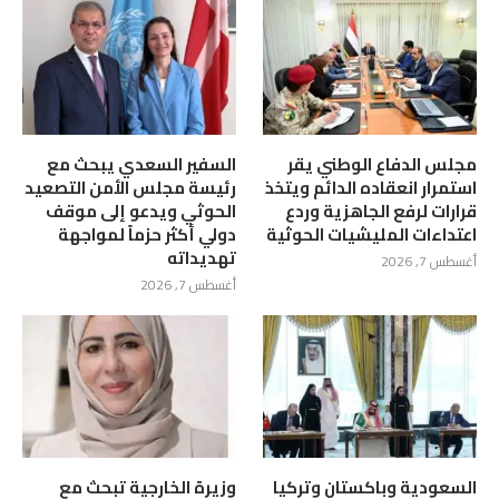
مجلس الدفاع الوطني يقر
السفير السعدي يبحث مع
استمرار انعقاده الدائم ويتخذ
رئيسة مجلس الأمن التصعيد
قرارات لرفع الجاهزية وردع
الحوثي ويدعو إلى موقف
اعتداءات المليشيات الحوثية
دولي أكثر حزماً لمواجهة
تهديداته
أغسطس 7, 2026
أغسطس 7, 2026
السعودية وباكستان وتركيا
وزيرة الخارجية تبحث مع