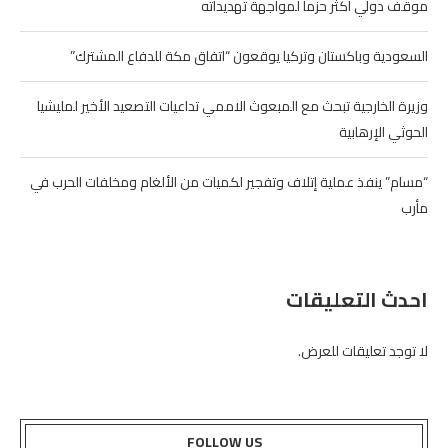
موقف دولي أكثر حزماً لمواجهة تهديداته
السعودية وباكستان وتركيا يوقعون “اتفاق مكة للدفاع المشترك”
وزيرة الخارجية تبحث مع المبعوث الاممي تداعيات التصعيد الأخير لمليشيا
الحوثي الإرهابية
“مسام” ينفذ عملية إتلاف وتفجير لكميات من الألغام ومخلفات الحرب في
مأرب
احدث التعليقات
لا توجد تعليقات للعرض.
FOLLOW US