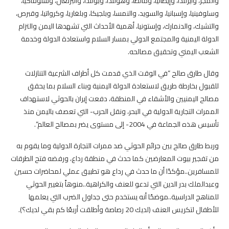
والمجر، وأيرلندا، وإيطاليا، ومالطا، وهولندا، وبولندا، والبرتغال، وسلوفاكيا،
وسلوفينيا، وإسبانيا، والسويد، والنمسا، وبلجيكا، وبلغاريا، وكرواتيا، وقبرص،
والتشيك، والدنمارك، وإستونيا، أهمية الأحداث التي تشهدها اليمن والتزام
الدولة اليمنية والمجتمع الدولي بمسار السلام واستعادة الدولة وخدمة
الشعب اليمني وتحقيق مصالحه.
وقال طارق صالح “في الوقت الذي قدمت كل أطراف الشرعية التنازلات
للقبول بخارطة طريق لاستعادة الدولة اليمنية وبناء السلام بما يحقق
مصالح اليمنيين والأشقاء في المنطقة، دفعت إيران بالحوثي لاستهداف
الممرات التجارية الدولية في البحر، ونقل الحرب- التي تعصف باليمن منذ
تأسيس هذه الجماعة في 2004- إلى مستوى يضر بمصالح العالم”.
وربط طارق صالح بين جرائم الحوثي ضد ممرات التجارة الدولية وما يقوم به
من تفجير بيوت المعارضين كما حدث في منطقة رداع، ورفضه فتح الطرقات
للمسافرين..مؤكدًا أن ما حدث في رداع هو تطبيق عملي لمحاضرات حسين
وعبدالملك بدر الدين التي تدعو للعنف والكراهية..منوهاً بتغيير الحوثي
للمناهج الدراسية..موضحًا أنه يستخدم حتى جداول الضرب التي يعلمها
للأطفال لتكريس العنف (لديك 20 رصاصة وأطلقت أربعًا كم بقي لديك؟).