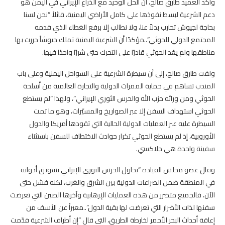
وأكد العميد طارق صالح، أن الحل الوحيد مع الذراع الإيراني في اليمن هو
دعم الشرعية لبسط نفوذها على كامل الأراضي اليمنية، قائلاً “نحن لسنا
بحاجة لجيوش تحارب بدلاً عنا، ولا نطالب إلا برفع الغطاء الذي قدمه
المجتمع الدولي للحوثي”..مؤكدًا أن الشرعية اليمنية تملك جيوشاً حررت بها
مناطقها ولم يعُد الحوثي قادرًا على التحرك حتى شبرًا واحدًا فيها.
ولفت طارق صالح، إلى أن سيطرة الشرعية على السواحل اليمنية وعلى باب
المندب تساهم في حماية الممرات الدولية والتجارة العالمية من أسلحة
الحوثي ومن ورائه حزب الله والحرس الثوري الإيراني”، ولهذا “لم يستطع
الحوثي استهداف السفن إلا عبر الصواريخ والمسيّرات، وهو ما تمت
السيطرة عليه عبر العمليات الدولية الحالية التي تقودها أمريكا والدول
الأوروبية، إذ لم يستطع الحوثي تكرار حوادث الاختطاف للسفن باستثناء
سفينة واحدة هي جلاكسي.
وقال عضو مجلس القيادة “يحاول الحرس الثوري الإيراني تسويق أدواته
في المنطقة ضمن الصراعات الدولية بين الشرق والغرب، لكنه فشل حتى
الآن، فالجميع متضرر من هذه العمليات الإرهابية وآخرها الصين التي تعرضت
سفنها لذات الأضرار التي تعرضت لها بقية الدول”..معبراً عن الأسف من
إعاقة أحداث البحر الأحمر لخارطة الطريق، التي قال “إن أطراف الشرعية قدّمت