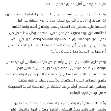
تنازلات كبيرة على أمل تحقيق مصالح للشعب”.
واضاف “نحن اليوم نرى كمية الصواريخ والمسيّرات والألغام البحرية والزوارق
التي تديرها إيران وحزب الله مع الحوثي من الأراضي اليمنية على أمل
السيطرة على مضيقي باب المندب وهرمز، وتحقيق أحلام ولاية الفقيه
الطائفية، التي تهدد بحروب أكثر دموية في المنطقة، وكل هذا يجعل من
الحديث عن خارطة الطريق أمرًا مستحيلًا، فالسلام بحاجة لتوازن في الردع،
والحوثي لم يتنازل في أي مرحلة إلا تحت ضغط المعارك التي لم يصمد في
أيٍّ منها من الحديدة وحتى شبوة ومأرب”
وذكّر طارق صالح، بتاريخ الحوثي وأنه لم يكن طرفًا سياسيًا في أي مرحلة من
مراحله، بل بدأ كمتمرد على الدولة، حيث حاول حسين بدر الدين فرض
معتقداته على المجتمع المحلي في صعدة وأهمها رفض الدولة ومصادرة
حقوق المخالف لهذه المعتقدات، وتأسيس خطاب كراهية مذهبي
وطائفي ضد اليمنيين أولًا، ثم ضد الأشقاء في المملكة العربية السعودية،
ضمن أوهام الثورة الإيرانية.
وأكد طارق صالح أن الدولة اليمنية دولة تعددية تُقر بحقوق مواطنيها
وتحمي انتماءاتهم وفقًا للدستور والقانون وتحترم الجوار، والحوثي قام