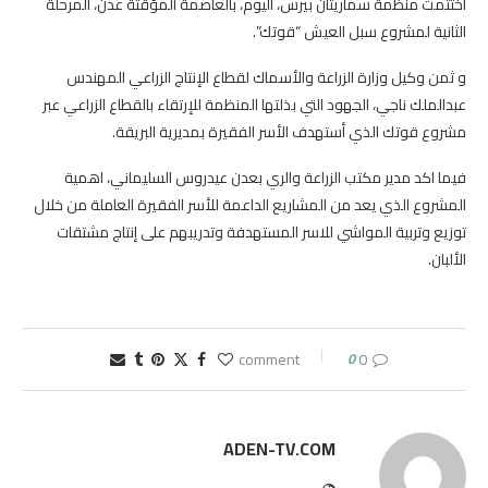
اختتمت منظمة سماريتان بيرس، اليوم، بالعاصمة المؤقتة عدن، المرحلة
الثانية لمشروع سبل العيش “قوتك”.
و ثمن وكيل وزارة الزراعة والأسماك لقطاع الإنتاج الزراعي المهندس
عبدالملك ناجي، الجهود التي بذلتها المنظمة للإرتقاء بالقطاع الزراعي عبر
مشروع قوتك الذي أستهدف الأسر الفقيرة بمديرية البريقة.
فيما اكد مدير مكتب الزراعة والري بعدن عيدروس السليماني، اهمية
المشروع الذي يعد من المشاريع الداعمة للأسر الفقيرة العاملة من خلال
توزيع وتربية المواشي للاسر المستهدفة وتدريبهم على إنتاج مشتقات
الألبان.
0
0 comment
ADEN-TV.COM