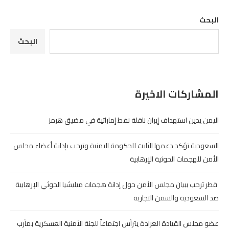
البحث
البحث
المشاركات الاخيرة
اليمن يدين استهداف إيران ناقلة نفط إماراتية في مضيق هرمز
السعودية تؤكد دعمها الثابت للحكومة اليمنية وترحب بإدانة أعضاء مجلس
الأمن للهجمات الحوثية الإرهابية
‏ قطر ترحب ببيان مجلس الأمن حول إدانة هجمات ميليشيا الحوثي الإرهابية
ضد السعودية والسفن التجارية
عضو مجلس القيادة العرادة يترأس اجتماعاً للجنة الأمنية العسكرية بمأرب