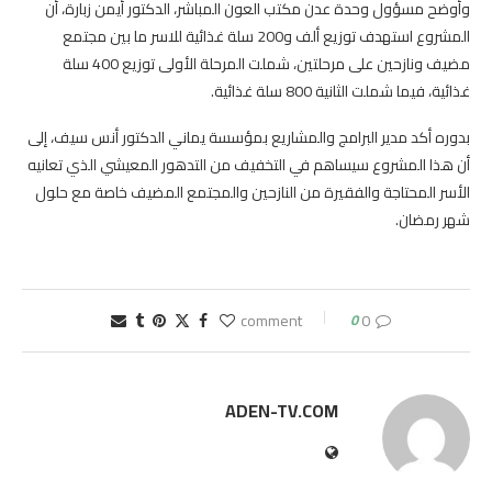
وأوضح مسؤول وحدة عدن مكتب العون المباشر، الدكتور أيمن زبارة، أن
المشروع استهدف توزيع ألف و200 سلة غذائية للاسر ما بين مجتمع
مضيف ونازحين على مرحلتين، شملت المرحلة الأولى توزيع 400 سلة
غذائية، فيما شملت الثانية 800 سلة غذائية.
بدوره أكد مدير البرامج والمشاريع بمؤسسة يماني الدكتور أنس سيف، إلى
أن هذا المشروع سيساهم في التخفيف من التدهور المعيشي الذي تعانيه
الأسر المحتاجة والفقيرة من النازحين والمجتمع المضيف خاصة مع حلول
شهر رمضان.
0
0 comment
ADEN-TV.COM