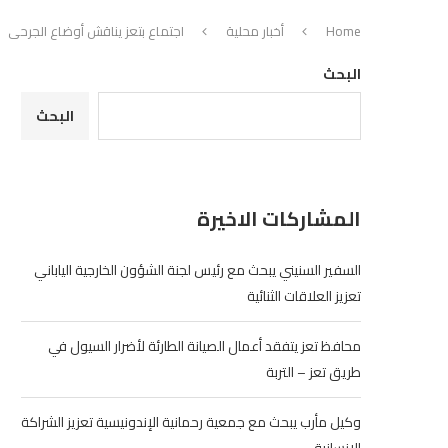
Home
أخبار محلية
اجتماع بتعز يناقش أوضاع الجرحى
البحث
البحث
المشاركات الاخيرة
السفير السنيني يبحث مع رئيس لجنة الشؤون الخارجية الياباني
تعزيز العلاقات الثنائية
محافظ تعز يتفقد أعمال الصيانة الطارئة لأضرار السيول في
طريق تعز – التربة
وكيل مأرب يبحث مع جمعية رحمانية الإندونيسية تعزيز الشراكة