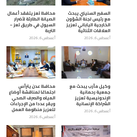
السفير السنيني يبحث
محافظ تعز يتفقد أعمال
مع رئيس لجنة الشؤون
الصيانة الطارئة لأضرار
الخارجية الياباني تعزيز
السيول في طريق تعز –
العلاقات الثنائية
التربة
أغسطس 6, 2026
أغسطس 6, 2026
ظ الضالع يناقش مع رئيس فرع
اجتماع في عدن يناقش استكمال
وكيل مأرب يبحث مع
محافظ عدن يترأس
جمعية رحمانية
اجتماعًا لمناقشة أوضاع
جهاز الرقابة...
إجراءات منح إجازة...
الإندونيسية تعزيز
المياه والصرف الصحي
أغسطس 6, 2026
أغسطس 6, 2026
الشراكة الإنسانية
ويقر عددا من الإجراءات
لتعزيز منظومة العمل
أغسطس 6, 2026
أغسطس 6, 2026