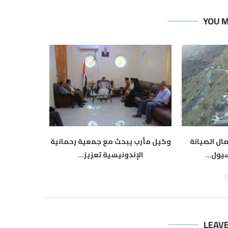
YOU M
ال الصيانة
وكيل مأرب يبحث مع جمعية رحمانية
محافظ عدن ي
سيول...
الإندونيسية تعزيز...
أوضاع
أغسطس 6, 2026
أ
LEAV