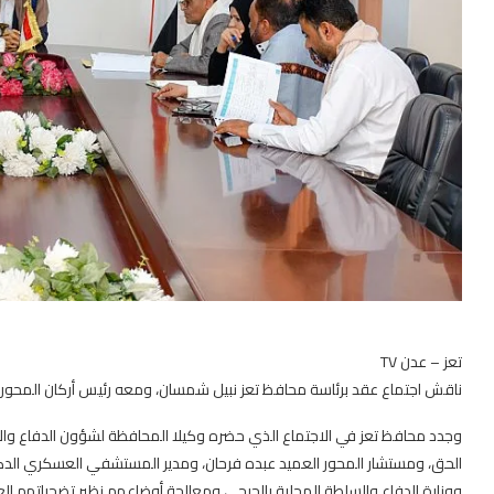
تعز – عدن TV
ناقش اجتماع عقد برئاسة محافظ تعز نبيل شمسان، ومعه رئيس أركان المحور الل
وجدد محافظ تعز في الاجتماع الذي حضره وكيلا المحافظة لشؤون الدفاع والأمن
الحق، ومستشار المحور العميد عبده فرحان، ومدير المستشفي العسكري الدكتو
ووزارة الدفاع والسلطة المحلية بالجرحى ومعالجة أوضاعهم نظير تضحياتهم ا