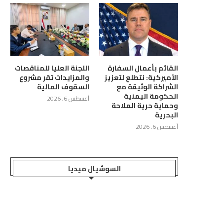
القائم بأعمال السفارة
اللجنة العليا للمناقصات
الأميركية: نتطلع لتعزيز
والمزايدات تقر مشروع
الشراكة الوثيقة مع
السقوف المالية
الحكومة اليمنية
أغسطس 6, 2026
وحماية حرية الملاحة
البحرية
أغسطس 6, 2026
السوشيال ميديا