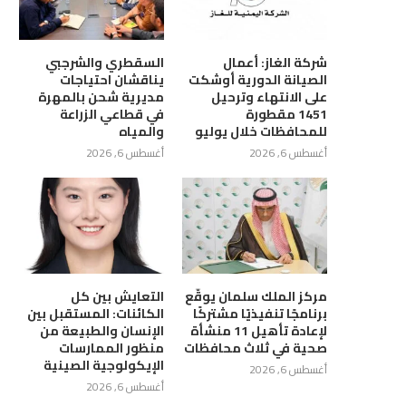
شركة الغاز: أعمال
السقطري والشرجبي
الصيانة الدورية أوشكت
يناقشان احتياجات
على الانتهاء وترحيل
مديرية شحن بالمهرة
1451 مقطورة
في قطاعي الزراعة
للمحافظات خلال يوليو
والمياه
أغسطس 6, 2026
أغسطس 6, 2026
س إدارة الصندوق الاجتماعي
محافظ البنك المركزي اليمني يدش
للتنمية يعقد اجتماع في...
في عدن نظام...
أغسطس 5, 2026
أغسطس 5, 2026
مركز الملك سلمان يوقّع
التعايش بين كل
برنامجًا تنفيذيًا مشتركًا
الكائنات: المستقبل بين
لإعادة تأهيل 11 منشأة
الإنسان والطبيعة من
صحية في ثلاث محافظات
منظور الممارسات
الإيكولوجية الصينية
أغسطس 6, 2026
أغسطس 6, 2026