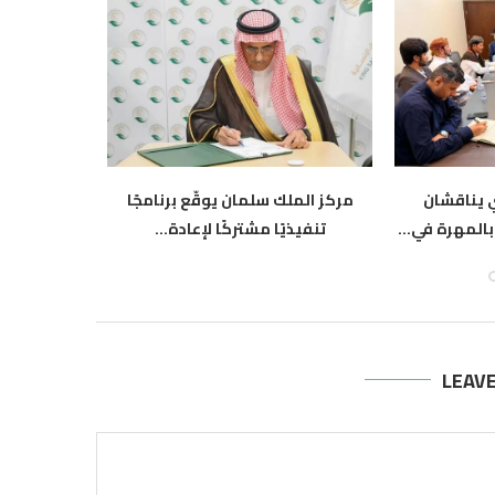
 يناقشان
مركز الملك سلمان يوقّع برنامجًا
القائم بأع
المهرة في...
تنفيذيًا مشتركًا لإعادة...
نتطلع لتع
أغسطس 6, 2026
أ
LEAV