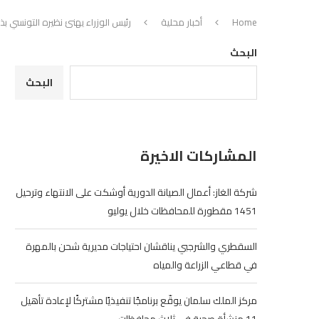
Home
أخبار محلية
رئيس الوزراء يهنئ نظيره التونسي ب
البحث
البحث
المشاركات الاخيرة
شركة الغاز: أعمال الصيانة الدورية أوشكت على الانتهاء وترحيل
1451 مقطورة للمحافظات خلال يوليو
السقطري والشرجبي يناقشان احتياجات مديرية شحن بالمهرة
في قطاعي الزراعة والمياه
مركز الملك سلمان يوقّع برنامجًا تنفيذيًا مشتركًا لإعادة تأهيل