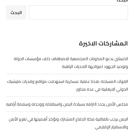
البحث
البحث
المشاركات الاخيرة
الخنبشي يدعو المكونات المجتمعية للاصطفاف خلف مؤسسات الدولة
وتوحيد الجهود لمواجهة التحديات الراهنة
القوات المسلحة: نفذنا عملية عسكرية استهدفت مواقع وقدرات مليشيات
الحوثي الارهابية في عدة محاور
مجلس الأمن يجدد التزامه بسيادة اليمن واستقلاله ووحدته وسلامة أراضيه
اليمن يرحب باتفاقية مكة للدفاع المشترك وتؤكد أهميتها في تعزيز الأمن
والاستقرار الإقليمي