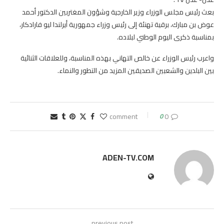
بعث رئيس مجلس الوزراء وزير الخارجية وشؤون المغتربين الدكتور أحمد
عوض بن مبارك، برقية تهنئة إلى رئيس وزراء جمهورية أيرلندا ليو فارادكار،
بمناسبة ذكرى اليوم الوطني لبلاده.
واعرب رئيس الوزراء عن خالص التهاني بهذه المناسبة، وللعلاقات الثنائية
بين البلدين والشعبين الصديقين المزيد من التطور والنماء.
0
0 comment
ADEN-TV.COM
previous post