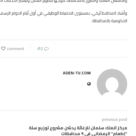
والأشغال العامة والطرق بالمحافظة..موجهاً بتطوير العمل وتيسير الخدمات 
وأشاد المحافظ تُركي، بمستوى الانضباط الوظيفي في أول أيام الدوام الرس
الحكومية بالمحافظة.
0
0 comment
ADEN-TV.COM
previous post
مركز الملك سلمان للإغاثة يدشن مشروع توزيع سلة
“إطعام” الرمضاني في ٩ محافظات