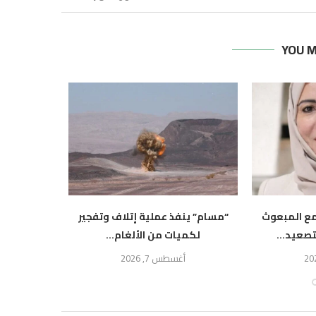
YOU M
مع المبعوث
“مسام” ينفذ عملية إتلاف وتفجير
الاتحاد ال
تصعيد...
لكميات من الألغام...
المليشي
أغسطس 7, 2026
أ