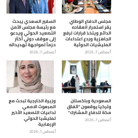
مجلس الدفاع الوطني
السفير السعدي يبحث
يقر استمرار انعقاده
مع رئيسة مجلس الأمن
الدائم ويتخذ قرارات لرفع
التصعيد الحوثي ويدعو
الجاهزية وردع اعتداءات
إلى موقف دولي أكثر
المليشيات الحوثية
حزماً لمواجهة تهديداته
أغسطس 7, 2026
أغسطس 7, 2026
يشيا الحوثي الإرهابية تصعّد
وزارة حقوق الإنسان تدين جريمة
السعودية وباكستان
وزيرة الخارجية تبحث مع
افها لمدينة مأرب بالصواريخ...
استهداف مليشيا الحوثي...
وتركيا يوقعون “اتفاق
المبعوث الاممي
مكة للدفاع المشترك”
تداعيات التصعيد الأخير
أغسطس 7, 2026
أغسطس 7, 2026
لمليشيا الحوثي
أغسطس 7, 2026
الإرهابية
أغسطس 7, 2026