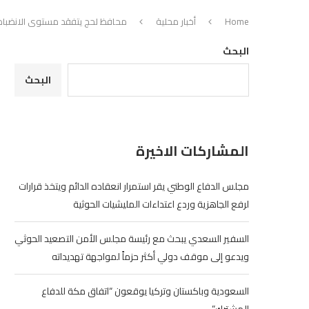
Home
أخبار محلية
محافظ لحج يتفقد مستوى الانضباط 
البحث
البحث
المشاركات الاخيرة
مجلس الدفاع الوطني يقر استمرار انعقاده الدائم ويتخذ قرارات
لرفع الجاهزية وردع اعتداءات المليشيات الحوثية
السفير السعدي يبحث مع رئيسة مجلس الأمن التصعيد الحوثي
ويدعو إلى موقف دولي أكثر حزماً لمواجهة تهديداته
السعودية وباكستان وتركيا يوقعون “اتفاق مكة للدفاع