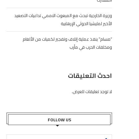
المشترك”
وزيرة الخارجية تبحث مع المبعوث الاممي تداعيات التصعيد
الأخير لمليشيا الحوثي الإرهابية
“مسام” ينفذ عملية إتلاف وتفجير لكميات من الألغام
ومخلفات الحرب في مأرب
احدث التعليقات
لا توجد تعليقات للعرض.
FOLLOW US