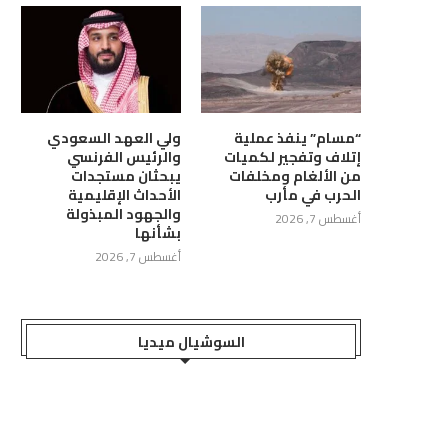
“مسام” ينفذ عملية
ولي العهد السعودي
إتلاف وتفجير لكميات
والرئيس الفرنسي
من الألغام ومخلفات
يبحثان مستجدات
الحرب في مأرب
الأحداث الإقليمية
والجهود المبذولة
أغسطس 7, 2026
بشأنها
أغسطس 7, 2026
السوشيال ميديا