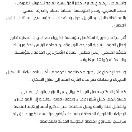
واستعرض الإجتماع تقريري مدير المؤسسة العامة للكهرباء المهندس
منيف العقربي، ومدير المؤسسة المحلية للمياه والصرف الصحي
بالمحافظة طلال عبد الجليل، حول باستعدادات المؤسستين لاستقبال الشهر
الفضيل .
أقر الإجتماع ضرورة استكمال مؤسسة الكهرباء مع الجهات المعنية تدابير
إدخال القوة الإنتاجية الجديدة، التي وجَّه بها فخامة الرئيس الدكتور رشاد
محمَّد العليمي، رئيس مجلس القيادة الرئاسي، إلى الخدمة بالمؤسسة،
والبالغة قدرتها 10 ميغا وات.
وشدد الإجتماع على ضرورة مضاعفة الجهود من أجل زيادة ساعات التشغيل
للكهرباء وإمدادات ضخ مياه الشرب النقية إلى منازل السكان .
كما أقر المكتب، فصل التيار الكهربائي عن المزارع والورش وما في
مستوياتهما، خلال شهر رمضان، وتحويل قوته التوليدية إلى المواطنين،
وتشكيل لجنة برئاسة وكيل محافظة لحج الدكتور أحمد إبراهيم، لمتابعة
الإجراءات القانونية المتعلقة بمساحات أراضي مؤسسة الكهرباء، التي تم
تكريسها لمشروع المحطة التحويلية الحديثة بالمحافظة.