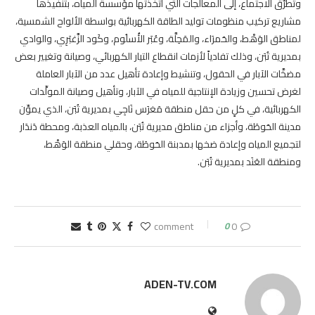
وتطرَّق الاجتماع، إلى المعالجات التي اتخذتها مؤسسة المياه، بتنفيذها
مشاريع تركيب منظومات توليد الطاقة الكهربائية بواسطة الألواح الشمسية،
لمناطق الوَهْط، والحَمرَاء، والمَحِلَّة، وعُبَر الأُسلُوم، وكَود الزَّغبَرِي، والوادي
بمديرية تُبَن، وذلك تفادياً لأزمات انقطاع التيار الكهربائي، وصيانة وتغيير بعض
مضخَّات الآبار في الحقول، وتنشيط وإعادة تأهيل عدد من الآبار العاملة
لغرض تحسين وزيادة الإنتاجية للمياه في الآبار، وتأهيل وصيانة المولِّدات
الكهربائية، في كلٍ من حقل منطقة مَغرَس نَاجِي بمديرية تُبَن، الذي يموِّن
مدينة الحَوطَة، وأجزاء من مناطق مديرية تُبَن، بالمياه العذبة، ومحطة دَندَار
لتجميع المياه وإعادة ضخها بمدبنة الحَوطَة، وحقلي منطقة الوَهْط،
ومنطقة العَنَد بمديرية تُبَن.
0
0 comment
ADEN-TV.COM