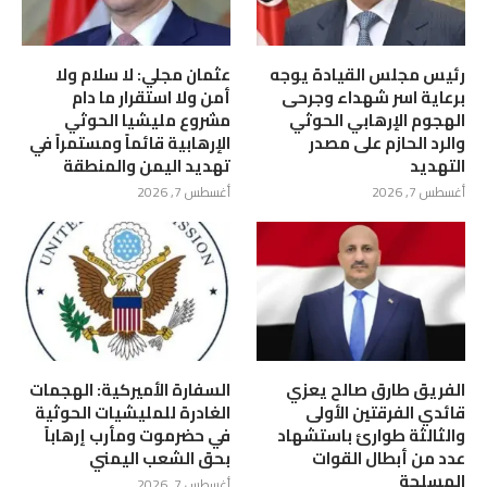
رئيس مجلس القيادة يوجه
عثمان مجلي: لا سلام ولا
برعاية اسر شهداء وجرحى
أمن ولا استقرار ما دام
الهجوم الإرهابي الحوثي
مشروع مليشيا الحوثي
والرد الحازم على مصدر
الإرهابية قائماً ومستمراً في
التهديد
تهديد اليمن والمنطقة
أغسطس 7, 2026
أغسطس 7, 2026
الفريق طارق صالح يعزي
السفارة الأميركية: الهجمات
قائدي الفرقتين الأولى
الغادرة للمليشيات الحوثية
والثالثة طوارئ باستشهاد
في حضرموت ومأرب إرهاباً
عدد من أبطال القوات
بحق الشعب اليمني
المسلحة
أغسطس 7, 2026