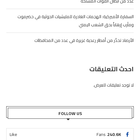
عدد من أبطال القوات المسلحة
السفارة الأميركية: الهجمات الغادرة للمليشيات الحوثية في حضرموت
ومأرب إرهاباً بحق الشعب اليمني
الأرصاد تحذّر من أمطار رعدية غزيرة في عدد من المحافظات
احدث التعليقات
لا توجد تعليقات للعرض.
FOLLOW US
Like
Fans
240.6K