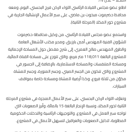
اطلع عضو مجلس القيادة الرئاسي اللواء الركن فرج البحسني، اليوم، ومعه
محافظ حضرموت مبخوت بن ماضي، على سير الأعمال الإنشائية الجارية في
مشروع خور المكلا (المرحلة الثانية).
واستمع عضو مجلس القيادة الرئاسي، من وكيل محافظة حضرموت
للشؤون الفنية المهندس أمين بارزيق، ومدير مكتب الأشغال العامة
والطرق المهندس صالح العمري، إلى شرح مفصل حول المساحة الإجمالية
للمشروع البالغة 118,011 متر مربع، والتي تتوزع على مساحة القناة المائية،
ومساحة المتنفسات والمساحة الاستثمارية، بالإضافة إلى الجسور في
المشروع والتي تتكون من الجسر الصيني، وجسر المنورة، وجسر للمشاة
مكوّن من ثلاثة فروع، وكذا أرضية للمشاة ومساحة خاصة بمواقف
السيارات.
وتعرّف اللواء الركن البحسني، على سير الأعمال المنجزة في مشروع المرحلة
الثانية لخور المكلا، ونسبة الإنجاز البالغة 15 بالمائة، وأبرز الصعوبات التي
تواجه سير العمل في المشروع، والتوجيهات الرئاسية والتدخلات الحكومية
المطلوبة، لتذليل الصعوبات والعراقيل لتسهيل الأعمال في المشروع.