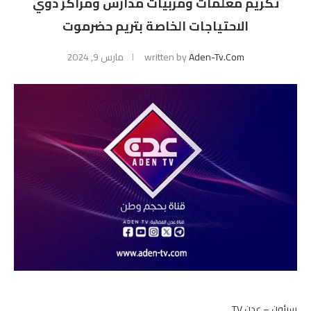
تكريم معلمات ومربيات مدارس ومراكز ذوي
الاحتياجات الخاصة بتريم حضرموت
Aden-Tv.com
written by
مارس 9, 2024
سيئون – عدن TV