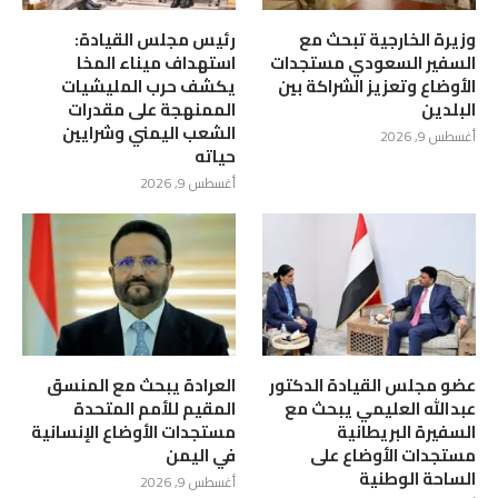
وزيرة الخارجية تبحث مع
رئيس مجلس القيادة:
السفير السعودي مستجدات
استهداف ميناء المخا
الأوضاع وتعزيز الشراكة بين
يكشف حرب المليشيات
البلدين
الممنهجة على مقدرات
الشعب اليمني وشرايين
أغسطس 9, 2026
حياته
أغسطس 9, 2026
عضو مجلس القيادة الدكتور
العرادة يبحث مع المنسق
عبدالله العليمي يبحث مع
المقيم للأمم المتحدة
السفيرة البريطانية
مستجدات الأوضاع الإنسانية
مستجدات الأوضاع على
في اليمن
الساحة الوطنية
أغسطس 9, 2026