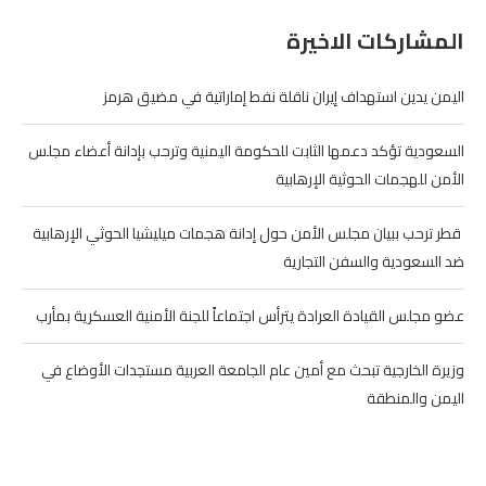
المشاركات الاخيرة
اليمن يدين استهداف إيران ناقلة نفط إماراتية في مضيق هرمز
السعودية تؤكد دعمها الثابت للحكومة اليمنية وترحب بإدانة أعضاء مجلس
الأمن للهجمات الحوثية الإرهابية
‏ قطر ترحب ببيان مجلس الأمن حول إدانة هجمات ميليشيا الحوثي الإرهابية
ضد السعودية والسفن التجارية
عضو مجلس القيادة العرادة يترأس اجتماعاً للجنة الأمنية العسكرية بمأرب
وزيرة الخارجية تبحث مع أمين عام الجامعة العربية مستجدات الأوضاع في
اليمن والمنطقة