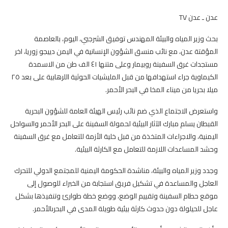
عدن ـ عدن TV
بحث وزير المياه والبيئة المهندس توفيق الشرجبي، اليوم، بالعاصمة
المؤقتة عدن، مع نائب منسق الشؤون الإنسانية في اليمن دييجو زوريا، اخر
مستجدات غرق السفينة روبيمار وعلى متنها ٤١ الف طن من الاسمدة
الكيماوية جراء استهدافها من قبل المليشيات الحوثية اللرهابية على بعد ٢٥
ميلا بحريا من ميناء المخا في البحر الأحمر.
واستعرض الاجتماع الذي ضم نائب رئيس الهيئة العامة للشؤون البحرية
القبطان يسلم مبارك الآثار البيئية لحمولة السفينة على البحر الأحمر والسواحل
اليمنية، والاجراءات المتخذة من قبل خلية الأزمة للتعامل مع غرق السفينة
وحشد المساعدات اللازمة للتعامل مع الكارثة البيئية.
وجدد وزير المياه والبيئة، مناشدة الحكومة اليمنية للمجتمع الدولي للتحرك
العاجل والمساعدة في تشكيل فريق استجابة من الخبراء للوصول إلى
موقع حطام السفينة وتقييم الوضع، ووضع خطة طوارئ وتنفيذها بشكل
عاجل للحيلولة دون حدوث كارثة بيئية طويلة المدى في البحرىالأحمر.