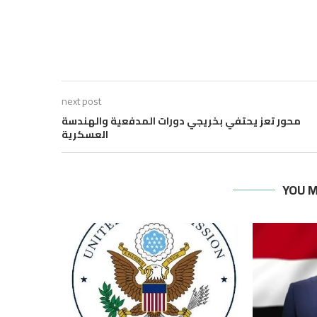
next post
محور تعز يحتفي بخريجي دورات المدفعية والهندسة
العسكرية
YOU M