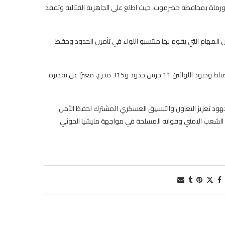
ود ورماة بمحافظة حضرموت، حيث اطلع على الجاهزية القتالية وتفقد
فصل عن المهام التي يقوم بها منتسبو اللواء في تأمين الحدود وحفظ
في كلمته، نقل نائب رئيس هيئة الأركان تحيات القيادة العسكرية إلى قيادة وضباط وجنود اللوائين 11 حرس حدود و315 مدرع، معبرًا عن تقديره
هود تعزيز التعاون والتنسيق العسكري المشترك لحفظ الأمن
 الشعب اليمني وقواته المسلحة في مواجهة مليشيا الحوثي