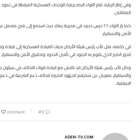
وفي إطار الزيارة، قام اللواء البصر بزيارة للوحدات العسكرية المرابطة في ثم
المقاتلين.
كما زار اللواء 11 حرس حدود في مديرية رماة، حيث استمع إلى شرح م
الأمن والاستقرار.
للدور الكبير الذي يقوم به الجنود في تأمين الحدود وتحقيق الأمن والاستقرار.
وكان نائب رئيس هيئة الأركان قد ناقش مع قيادة قوات التحالف في سيئون ج
والاستقرار، معربين عن شكرهم للجهود الكبيرة لتحالف دعم الشرعية في دعم
الارهابية.
0
0 comment
ADEN-TV.COM