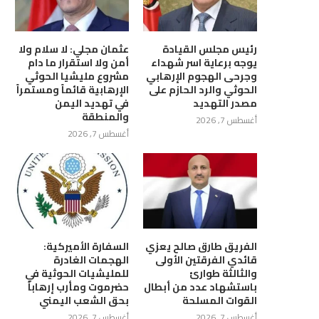
رئيس مجلس القيادة
عثمان مجلي: لا سلام ولا
يوجه برعاية اسر شهداء
أمن ولا استقرار ما دام
وجرحى الهجوم الإرهابي
مشروع مليشيا الحوثي
الحوثي والرد الحازم على
الإرهابية قائماً ومستمراً
مصدر التهديد
في تهديد اليمن
والمنطقة
أغسطس 7, 2026
أغسطس 7, 2026
الفريق طارق صالح يعزي
السفارة الأميركية:
قائدي الفرقتين الأولى
الهجمات الغادرة
والثالثة طوارئ
للمليشيات الحوثية في
باستشهاد عدد من أبطال
حضرموت ومأرب إرهاباً
القوات المسلحة
بحق الشعب اليمني
أغسطس 7, 2026
أغسطس 7, 2026