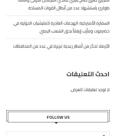
الفريق طارق صالح يعزي قائدي الفرقتين الأولى والثالثة
طوارئ باستشهاد عدد من أبطال القوات المسلحة
السفارة الأميركية: الهجمات الغادرة للمليشيات الحوثية في
حضرموت ومأرب إرهاباً بحق الشعب اليمني
الأرصاد تحذّر من أمطار رعدية غزيرة في عدد من المحافظات
احدث التعليقات
لا توجد تعليقات للعرض.
FOLLOW US