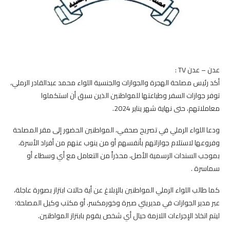
عدن – عدن TV :
أكد رئيس مصلحة الهجرة والجوازات والجنسية اللواء محمد عبدالقادر الرملي،
توفر جوازات السفر وطباعتها للمواطنين الذين سبق أن استكملوا
معاملاتهم، حتى نهاية شهر يناير 2024.
ودعا اللواء الرملي في تصريح صحفي، المواطنين الحضور إلى مقر المصلحة
وفروعها لاستلام جوازاتهم بأنفسهم أو من ينوب عنهم من أفراد الأسرة،
بموجب السندات الرسمية الأصل، محذراً من التعامل مع أي وسطاء أو
سماسرة .
كما طالب اللواء الرملي المواطنين بالإبلاغ عن أية حالات ابتزاز بصورة عاجلة،
عبر مدير الجوازات في مديريتي صيرة وخورمكسر، أو مكتب وكيل المصلحة؛
ليتم اتخاذ الإجراءات اللازمة حيال أي شخص يقوم بابتزاز المواطنين.