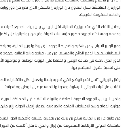
الوزارتين، لمناقشة سبل التعاون بين الوزارتين بالشكل الذي يعزز من دور وزارة 
والداعم للحكومة الشرعية.
وخلال اللقاء الذي عقد بوزارة المالية، نقل الإرياني وبن بريك للجميع، تحيات
ودعمه ومساندته لجهود حضور مؤسسات الدولة وقيامها بواجباتها على اكمل
وعبر الوزير الارياني، عن شكره وتقديره للجهود التي يبذلها وزير المالية، وقي
الامكانيات..مثمناً الدعم الدائم والمستمر من قبل قيادة وزارة المالية لجهود و
الدور الذي تلعبه في صناعة الوعي والحفاظ على الهوية الوطنية، ومواجهة الأفكا
على تفخيخ عقول المجتمع بها.
وقال الإرياني “نحن نقدر الوضع الذي تمر به بلادنا ونعمل بكل طاقتنا رغم ال
انقلاب مليشيات الحوثي الارهابية وعدوانها المستمر على الوطن ومقدراته”.
وثمن الارياني، الجهود الاخوية الصادقة والنبيلة للاشقاء في المملكة العر
موازنة الدولة وسد الاحتياجات الملحة والضرورية لضمان إيفاء الدولة بإلتزاماتها
من جانبه عبر وزير المالية سالم بن بريك عن تقديره لطبيعة وأهمية الدور المن
مليشيات الحوثي الارهابية المدعومة من إيران والذي لا يقل أهمية عن الدور ال