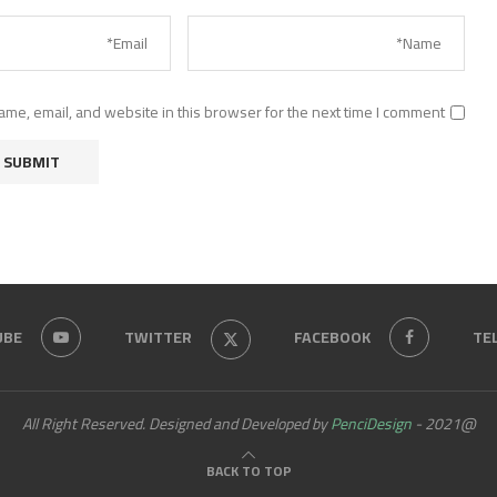
me, email, and website in this browser for the next time I comment.
UBE
TWITTER
FACEBOOK
TE
PenciDesign
@2021 - All Right Reserved. Designed and Developed by
BACK TO TOP