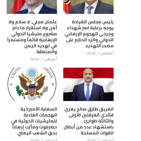
رئيس مجلس القيادة
عثمان مجلي: لا سلام ولا
يوجه برعاية اسر شهداء
أمن ولا استقرار ما دام
وجرحى الهجوم الإرهابي
مشروع مليشيا الحوثي
الحوثي والرد الحازم على
الإرهابية قائماً ومستمراً
مصدر التهديد
في تهديد اليمن
والمنطقة
أغسطس 7, 2026
أغسطس 7, 2026
الفريق طارق صالح يعزي
السفارة الأميركية:
قائدي الفرقتين الأولى
الهجمات الغادرة
والثالثة طوارئ
للمليشيات الحوثية في
باستشهاد عدد من أبطال
حضرموت ومأرب إرهاباً
القوات المسلحة
بحق الشعب اليمني
أغسطس 7, 2026
أغسطس 7, 2026