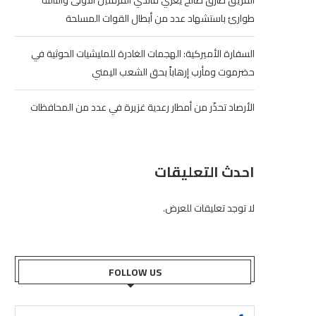
الفريق طارق صالح يعزي قائدي الفرقتين الأولى والثالثة
طوارئ باستشهاد عدد من أبطال القوات المسلحة
السفارة الأميركية: الهجمات الغادرة للمليشيات الحوثية في
حضرموت ومأرب إرهاباً بحق الشعب اليمني
الأرصاد تحذّر من أمطار رعدية غزيرة في عدد من المحافظات
احدث التعليقات
لا توجد تعليقات للعرض.
FOLLOW US