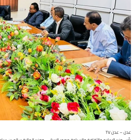
عدن – عدن TV
رأس وزير الاعلام والثقافة والسياحة معمر الارياني، ووزير المالية سالم بن بري