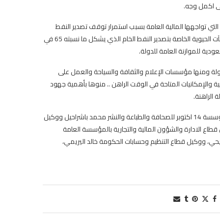
ى اكمل وجه.
 التي تواجهها المالية العامة بسبب استمرار توقف تصدير النفط
الخام منذ نحو عام ونصف بسبب تصعيد المليشيات الحوثية واستهدافها للمنشآت الحيوية الخاصة بتصدير النفط الخام الذي يشكل ما نسبته 65 في
عودية للموازنة العامة للدولة.
ولة ومنها مؤسسات الإعلام والثقافة والسياحة والعمل على
نية والإمكانيات المتاحة في الوقت الراهن .. منوها بأهمية جهود
 الراهنة.
حضر الاجتماع من جهة وزارة الإعلام والثقافة والسياحة رئيس مجلس ادارة مؤسسة 14 اكتوبر للصحافة والطباعة والنشر محمد باشراحيل ووكيل
قطاع الادارة والشؤون المالية والتجارية بالمؤسسة العامة
لشريحي، ووكيل قطاع التنظيم وحسابات الحكومة خالد اليريمي،