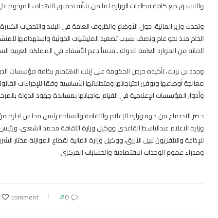
والتنسيق مع كافة قطاعات الوزارة لما من شأنه تحقيق الاهداف المرجوة عل
وتحدث وزير المالية، حول الأوضاع والظروف العامة في البلاد والتحديات الكبيرة
المائة من الموارد العامة للدولة ..مثمناً دعم الأشقاء في المملكة العربية الس
وجدد بن بريك، تأكيده حرص الحكومة على إيلاء الاهتمام بكافة مؤسسات الد
معالجة أوضاعها وتوفير احتياجاتها ومتطلباتها الأساسية وفقا للإجراءات القانو
وأدوار المؤسسات الإعلامية في القيام بواجباتها بمساندة جهود الدولة بالمرحلة
وزارة الاعلام عبدالباسط القاعدي ووكيل وزارة الثقافة محمد الشعبي، ورئيس 
للإذاعة والتلفزيون نبيل الأزرق، ووكيل وزارة المالية لقطاع الموازنة مختار ا
ومدراء عموم الوحدات الاقتصادية والحسابات المركزي
0
0 comment