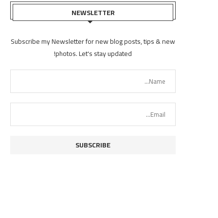
NEWSLETTER
Subscribe my Newsletter for new blog posts, tips & new
تكتل الوطني للأحزاب: مليشيا
اللجنة الامنية في حضرموت: اعتدا
photos. Let's stay updated!
حوثي أسقطت خيار السلام...
ميليشيا الحوثي على...
أغسطس 6, 2026
أغسطس 6, 2026