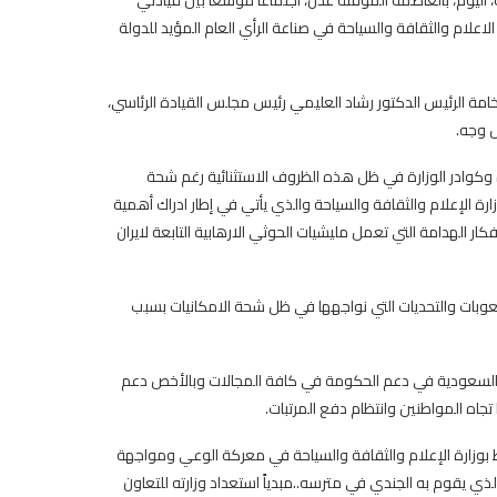
الاعلام والثقافة والسياحة في صناعة الرأي العام المؤيد للدولة
 فخامة الرئيس الدكتور رشاد العليمي رئيس مجلس القيادة الرئاسي،
 وجه.
ادة وكوادر الوزارة في ظل هذه الظروف الاستثنائية رغم شحة
زارة الإعلام والثقافة والسياحة والذي يأتي في إطار ادراك أهمية
ر الهدامة التي تعمل مليشيات الحوثي الارهابية التابعة لايران
صعوبات والتحديات التي نواجهها في ظل شحة الامكانيات بسبب
بية السعودية في دعم الحكومة في كافة المجالات وبالأخص دعم
 تجاه المواطنين وانتظام دفع المرتبات.
اط بوزارة الإعلام والثقافة والسياحة في معركة الوعي ومواجهة
ذي يقوم به الجندي في مترسه..مبدياً استعداد وزارته للتعاون